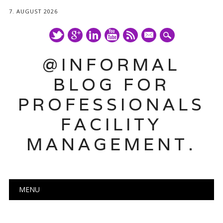
7. AUGUST 2026
mail
@INFORMAL
BLOG FOR
PROFESSIONALS
FACILITY
MANAGEMENT.
Main menu
Skip
MENU
to
content