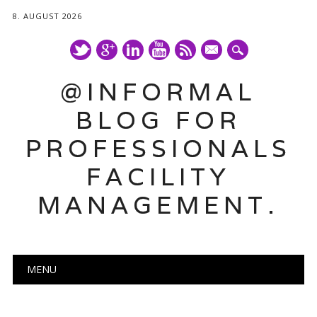
8. AUGUST 2026
mail
@INFORMAL
BLOG FOR
PROFESSIONALS
FACILITY
MANAGEMENT.
Main menu
Skip
MENU
to
content