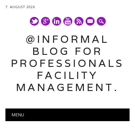
7. AUGUST 2026
mail
@INFORMAL
BLOG FOR
PROFESSIONALS
FACILITY
MANAGEMENT.
Main menu
Skip
MENU
to
content