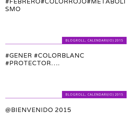
#FEBRERO#COLORROJO#METABOLI
SMO
BLOGROLL
,
CALENDARI(IO) 2015
#GENER #COLORBLANC
#PROTECTOR….
BLOGROLL
,
CALENDARI(IO) 2015
@BIENVENIDO 2015