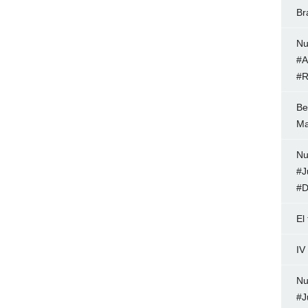
Br
Nu
#A
#R
Be
Ma
Nu
#J
#D
El
IV
Nu
#J