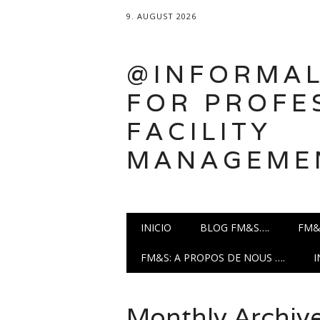
9. AUGUST 2026
@INFORMAL
FOR PROFE
FACILITY
MANAGEME
Main menu
Skip
INICIO
BLOG FM&S….
FM&
to
content
FM&S: A PROPOS DE NOUS ….
Monthly Archiv