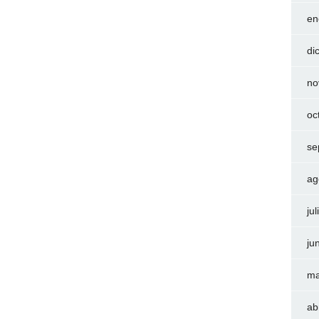
en
di
no
oc
se
ag
ju
ju
ma
ab