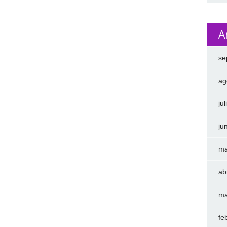
A
se
ag
ju
ju
ma
ab
ma
fe