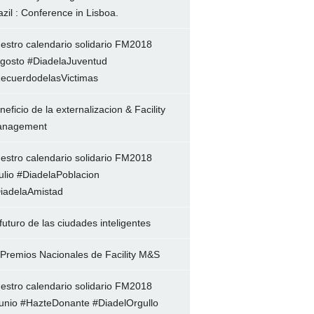
azil : Conference in Lisboa.
estro calendario solidario FM2018
gosto #DiadelaJuventud
ecuerdodelasVictimas
neficio de la externalizacion & Facility
nagement
estro calendario solidario FM2018
ulio #DiadelaPoblacion
iadelaAmistad
 futuro de las ciudades inteligentes
 Premios Nacionales de Facility M&S
estro calendario solidario FM2018
unio #HazteDonante #DiadelOrgullo