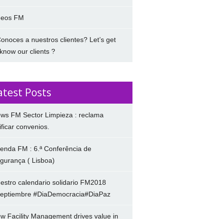
deos FM
onoces a nuestros clientes? Let’s get
 know our clients ?
atest Posts
ws FM Sector Limpieza : reclama
ificar convenios.
enda FM : 6.ª Conferência de
gurança ( Lisboa)
estro calendario solidario FM2018
eptiembre #DiaDemocracia#DiaPaz
w Facility Management drives value in