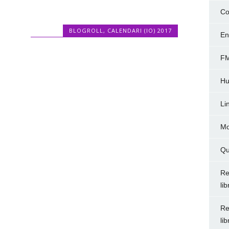
Co
BLOGROLL
,
CALENDARI (IO) 2017
En
FM
Hu
Li
Mo
Qu
Re
li
Re
li