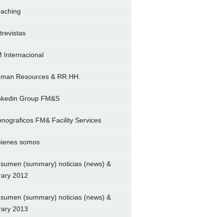
aching
trevistas
 Internacional
man Resources & RR.HH.
nkedin Group FM&S
nograficos FM& Facility Services
ienes somos
sumen (summary) noticias (news) &
brary 2012
sumen (summary) noticias (news) &
brary 2013