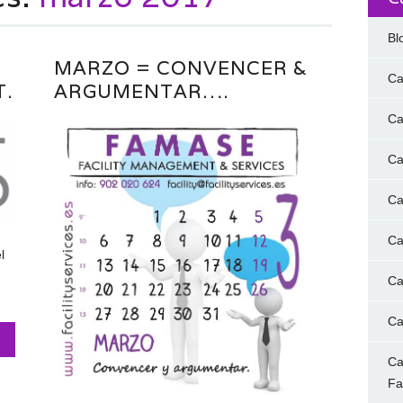
Bl
MARZO = CONVENCER &
Ca
.
ARGUMENTAR….
Ca
Ca
Ca
Ca
l
Ca
Ca
Ca
F