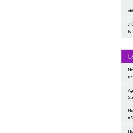
vi
¿C
to
L
Ne
un
Ag
Se
Nu
#S
Ho