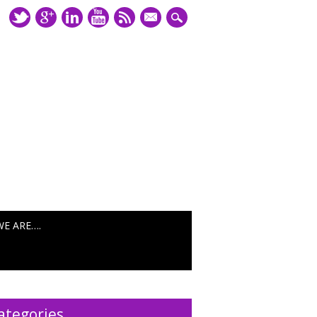
mail
WE ARE….
ategories