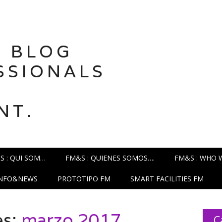
 BLOG
SSIONALS
NT.
S : QUI SOM…
FM&S : QUIENES SOMOS….
FM&S : WHO 
INFO&NEWS
PROTOTIPO FM
SMART FACILITIES FM
es:
marzo 2017
C