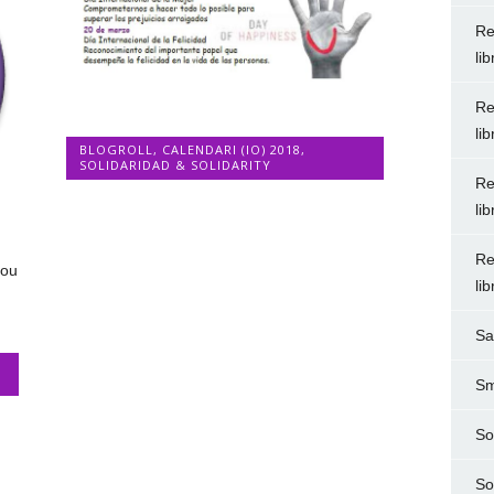
Re
li
Re
li
BLOGROLL
,
CALENDARI (IO) 2018
,
SOLIDARIDAD & SOLIDARITY
Re
li
Re
you
li
Sa
Sm
So
So