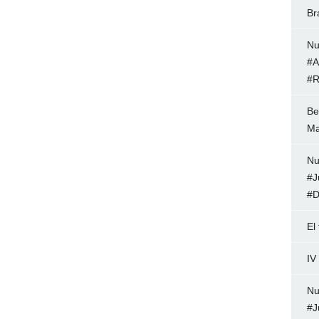
Br
Nu
#A
#R
Be
Ma
Nu
#J
#D
El
IV
Nu
#J