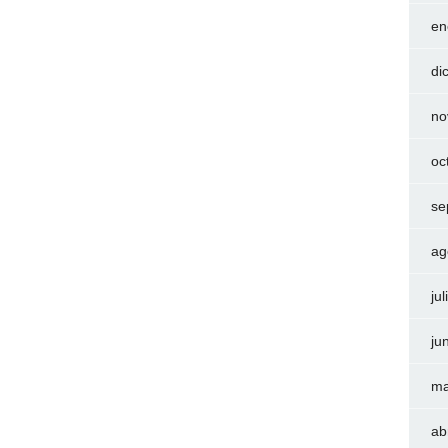
en
di
no
oc
se
ag
ju
ju
ma
ab