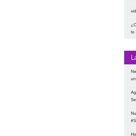
vi
¿C
to
L
Ne
un
Ag
Se
Nu
#S
Ho