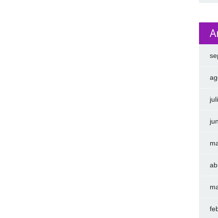
A
se
ag
ju
ju
ma
ab
ma
fe