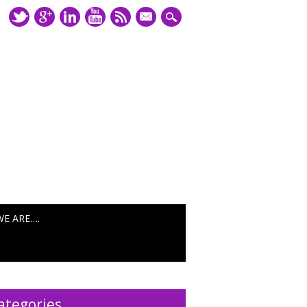
mail
WE ARE….
ategories