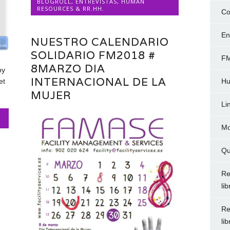
BLOGROLL
,
ENTREVISTAS
,
HUMAN
RESOURCES & RR.HH.
Co
En
NUESTRO CALENDARIO
SOLIDARIO FM2018 #
FM
8MARZO DIA
by
INTERNACIONAL DE LA
Hu
et
MUJER
Li
Mo
Qu
Re
li
Re
li