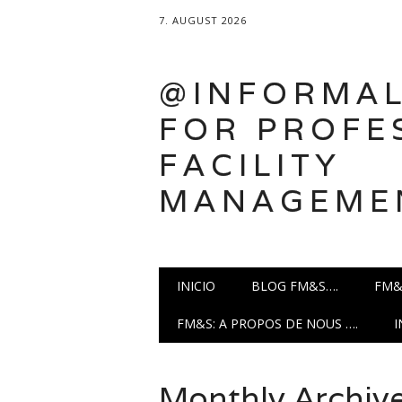
7. AUGUST 2026
@INFORMAL
FOR PROFE
FACILITY
MANAGEME
Main menu
Skip
INICIO
BLOG FM&S….
FM&
to
content
FM&S: A PROPOS DE NOUS ….
Monthly Archiv