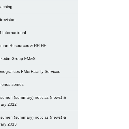
aching
trevistas
 Internacional
man Resources & RR.HH.
nkedin Group FM&S
nograficos FM& Facility Services
ienes somos
sumen (summary) noticias (news) &
brary 2012
sumen (summary) noticias (news) &
brary 2013