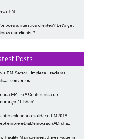
deos FM
onoces a nuestros clientes? Let’s get
 know our clients ?
atest Posts
ws FM Sector Limpieza : reclama
ificar convenios.
enda FM : 6.ª Conferência de
gurança ( Lisboa)
estro calendario solidario FM2018
eptiembre #DiaDemocracia#DiaPaz
w Facility Management drives value in