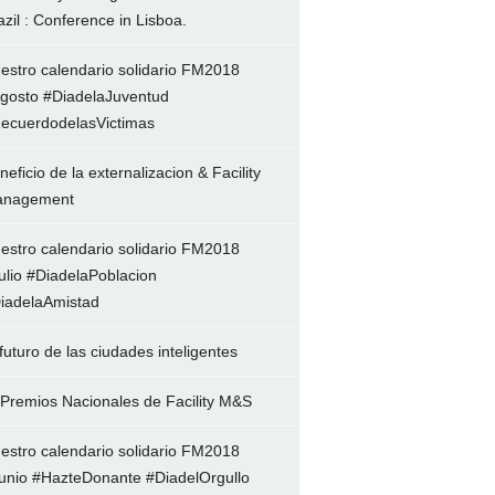
azil : Conference in Lisboa.
estro calendario solidario FM2018
gosto #DiadelaJuventud
ecuerdodelasVictimas
neficio de la externalizacion & Facility
nagement
estro calendario solidario FM2018
ulio #DiadelaPoblacion
iadelaAmistad
 futuro de las ciudades inteligentes
 Premios Nacionales de Facility M&S
estro calendario solidario FM2018
unio #HazteDonante #DiadelOrgullo