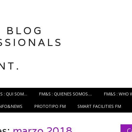
 BLOG
SSIONALS
NT.
S : QUI SOM…
FM&S : QUIENES SOMOS….
FM&S : WHO 
INFO&NEWS
PROTOTIPO FM
SMART FACILITIES FM
es:
marzo 2018
C