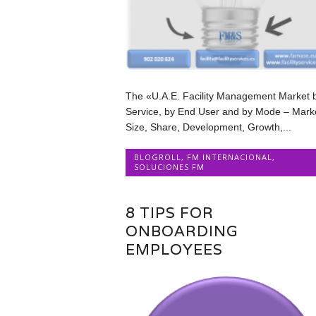
The «U.A.E. Facility Management Market 
Service, by End User and by Mode – Mark
Size, Share, Development, Growth,...
BLOGROLL
,
FM INTERNACIONAL
,
SOLUCIONES FM
8 TIPS FOR
ONBOARDING
EMPLOYEES