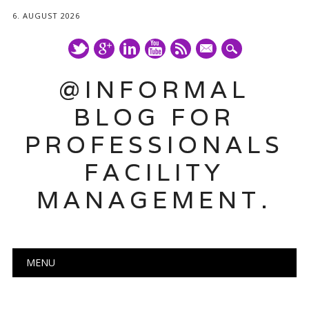
6. AUGUST 2026
mail
@INFORMAL
BLOG FOR
PROFESSIONALS
FACILITY
MANAGEMENT.
Main menu
Skip
MENU
to
content