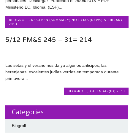
personales. Descargar Publicado el 29/04/2013 • PDF
Ministerio EC. Idioma: (ESP)...
BLOGROLL
,
RESUMEN (SUMMARY) NOTICIAS (NEWS) & LIBRARY
2013
5/12 FM&S 245 – 31= 214
Las setas y el verano nos da ya algunos anticipos, las
berenjenas, excelentes judías verdes en temporada durante
primavera...
BLOGROLL
,
CALENDAR(IO) 2013
Categories
Blogroll