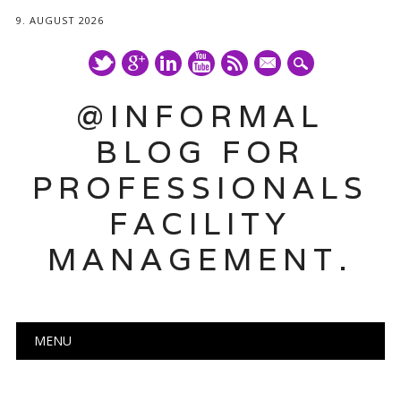
9. AUGUST 2026
mail
@INFORMAL
BLOG FOR
PROFESSIONALS
FACILITY
MANAGEMENT.
Main menu
Skip
MENU
to
content