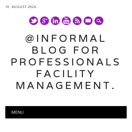
10. AUGUST 2026
mail
@INFORMAL
BLOG FOR
PROFESSIONALS
FACILITY
MANAGEMENT.
Main menu
Skip
MENU
to
content