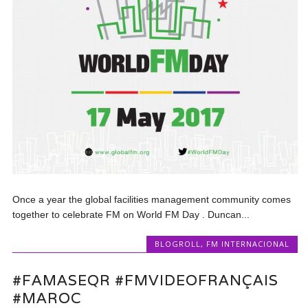
Once a year the global facilities management community comes
together to celebrate FM on World FM Day . Duncan...
BLOGROLL
,
FM INTERNACIONAL
#FAMASEQR #FMVIDEOFRANÇAIS
#MAROC