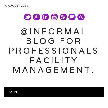
7. AUGUST 2026
mail
@INFORMAL
BLOG FOR
PROFESSIONALS
FACILITY
MANAGEMENT.
Main menu
Skip
MENU
to
content