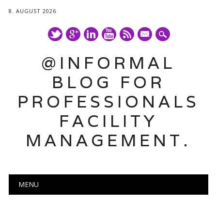
8. AUGUST 2026
mail
@INFORMAL
BLOG FOR
PROFESSIONALS
FACILITY
MANAGEMENT.
Main menu
Skip
MENU
to
content