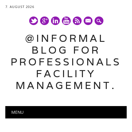
7. AUGUST 2026
mail
@INFORMAL
BLOG FOR
PROFESSIONALS
FACILITY
MANAGEMENT.
Main menu
Skip
MENU
to
content