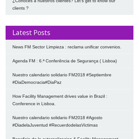
¿Conoces a nuestros clientes? Let’s get to know our
clients ?
Latest Posts
News FM Sector Limpieza : reclama unificar convenios.
Agenda FM : 6.ª Conferência de Segurança ( Lisboa)
Nuestro calendario solidario FM2018 #Septiembre
#DiaDemocracia#DiaPaz
How Facility Management drives value in Brazil :
Conference in Lisboa.
Nuestro calendario solidario FM2018 #Agosto
#DiadelaJuventud #RecuerdodelasVictimas
Beneficio de la externalizacion & Facility Management