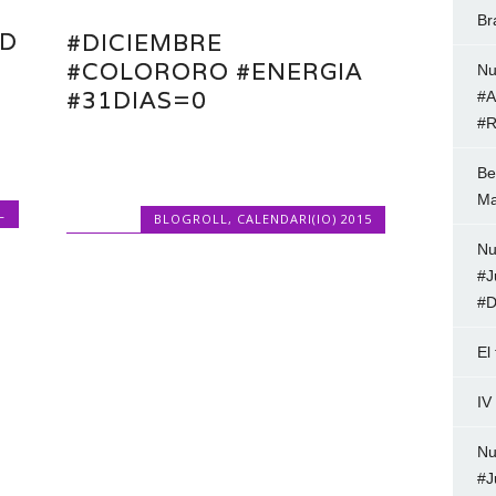
Br
RD
#DICIEMBRE
#COLORORO #ENERGIA
Nu
#31DIAS=0
#A
#R
Be
Ma
L
BLOGROLL
,
CALENDARI(IO) 2015
Nu
#J
#D
El
IV
Nu
#J