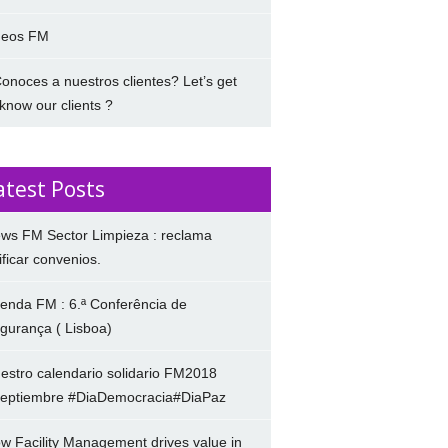
deos FM
onoces a nuestros clientes? Let’s get
 know our clients ?
atest Posts
ws FM Sector Limpieza : reclama
ificar convenios.
enda FM : 6.ª Conferência de
gurança ( Lisboa)
estro calendario solidario FM2018
eptiembre #DiaDemocracia#DiaPaz
w Facility Management drives value in