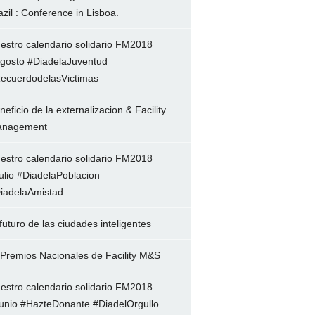
azil : Conference in Lisboa.
estro calendario solidario FM2018
gosto #DiadelaJuventud
ecuerdodelasVictimas
neficio de la externalizacion & Facility
nagement
estro calendario solidario FM2018
ulio #DiadelaPoblacion
iadelaAmistad
 futuro de las ciudades inteligentes
 Premios Nacionales de Facility M&S
estro calendario solidario FM2018
unio #HazteDonante #DiadelOrgullo