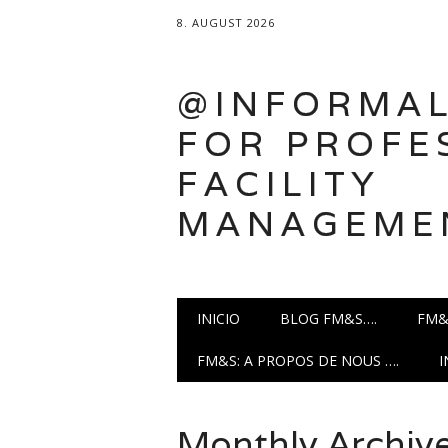
8. AUGUST 2026
@INFORMAL
FOR PROFE
FACILITY
MANAGEME
Main menu
Skip
INICIO
BLOG FM&S….
FM&
to
content
FM&S: A PROPOS DE NOUS ….
Monthly Archiv