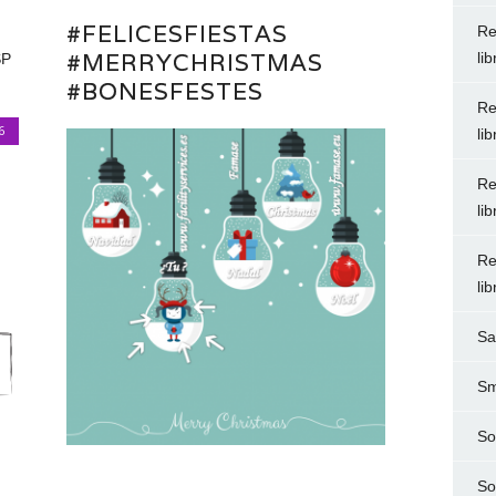
#FELICESFIESTAS
Re
#MERRYCHRISTMAS
li
SP
#BONESFESTES
Re
6
li
Re
li
E
Re
li
Sa
Sm
So
So