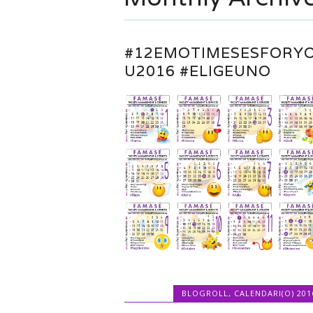
#12EMOTIMESESFORY
U2016 #ELIGEUNO
BLOGROLL
,
CALENDARI(O) 201