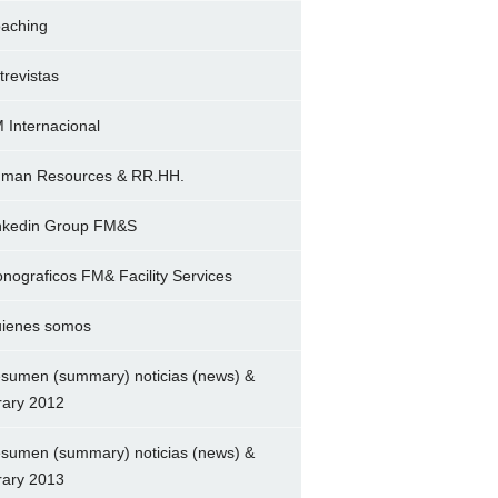
aching
trevistas
 Internacional
man Resources & RR.HH.
nkedin Group FM&S
nograficos FM& Facility Services
ienes somos
sumen (summary) noticias (news) &
brary 2012
sumen (summary) noticias (news) &
brary 2013