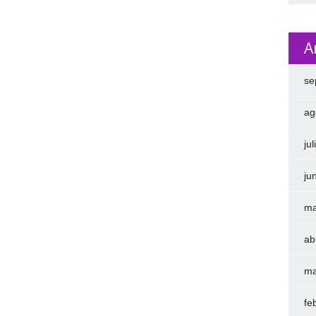
A
se
ag
ju
ju
ma
ab
ma
fe