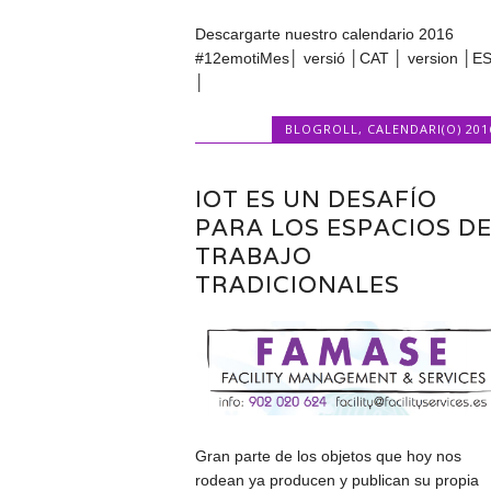
Descargarte nuestro calendario 2016
#12emotiMes│ versió │CAT │ version │E
│
BLOGROLL
,
CALENDARI(O) 201
IOT ES UN DESAFÍO
PARA LOS ESPACIOS D
TRABAJO
TRADICIONALES
Gran parte de los objetos que hoy nos
rodean ya producen y publican su propia