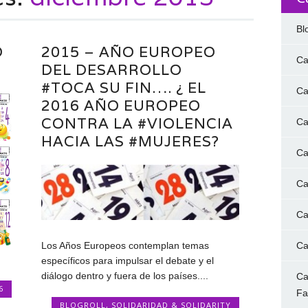
Bl
O
2015 – AÑO EUROPEO
Ca
DEL DESARROLLO
#TOCA SU FIN…. ¿ EL
Ca
2016 AÑO EUROPEO
CONTRA LA ‪#‎VIOLENCIA‬
Ca
HACIA LAS ‪#‎MUJERES‬?
Ca
Ca
Ca
Ca
Los Años Europeos contemplan temas
específicos para impulsar el debate y el
diálogo dentro y fuera de los países....
Ca
6
F
BLOGROLL
,
SOLIDARIDAD & SOLIDARITY