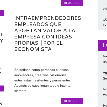
BLOGROLL
vi
L
INTRAEMPRENDEDORES:
¿C
EMPLEADOS QUE
to
APORTAN VALOR A LA
T
EMPRESA CON IDEAS
BY
PROPIAS │POR EL
L
ECONOMISTA
Ne
un
s
Se definen como personas curiosas,
Ag
s
innovadoras, creativas, visionarias,
Se
entusiastas, resilientes y persistentes.
Además se cuestionan todo e intentan
L
Nu
siempre...
#S
BLOGROLL
S
Ho