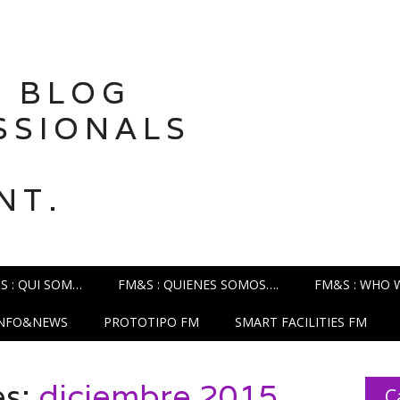
 BLOG
SSIONALS
NT.
S : QUI SOM…
FM&S : QUIENES SOMOS….
FM&S : WHO 
INFO&NEWS
PROTOTIPO FM
SMART FACILITIES FM
es:
diciembre 2015
C