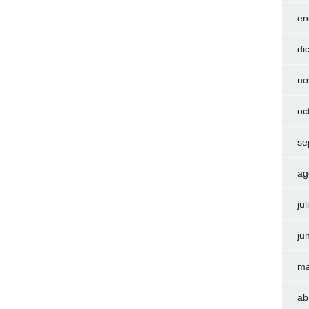
en
di
no
oc
se
ag
ju
ju
ma
ab