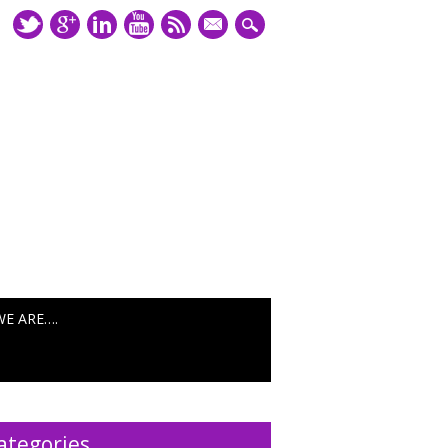
mail
WE ARE….
ategories