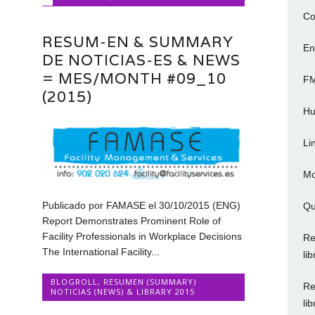
Co
RESUM-EN & SUMMARY
En
DE NOTICIAS-ES & NEWS
= MES/MONTH #09_10
FM
(2015)
Hu
Li
Mo
Publicado por FAMASE el 30/10/2015 (ENG)
Qu
Report Demonstrates Prominent Role of
Facility Professionals in Workplace Decisions
Re
The International Facility...
li
BLOGROLL
,
RESUMEN (SUMMARY)
Re
NOTICIAS (NEWS) & LIBRARY 2015
li