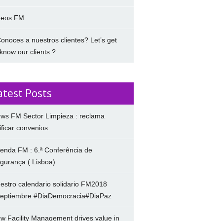
deos FM
onoces a nuestros clientes? Let’s get
 know our clients ?
atest Posts
ws FM Sector Limpieza : reclama
ificar convenios.
enda FM : 6.ª Conferência de
gurança ( Lisboa)
estro calendario solidario FM2018
eptiembre #DiaDemocracia#DiaPaz
w Facility Management drives value in