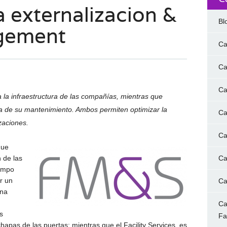
a externalizacion &
Bl
agement
Ca
Ca
Ca
 la infraestructura de las compañías, mientras que
pa de su mantenimiento. Ambos permiten optimizar la
Ca
zaciones.
Ca
que
 de las
Ca
iempo
r un
Ca
una
Ca
s
F
hapas de las puertas; mientras que el Facility Services, es