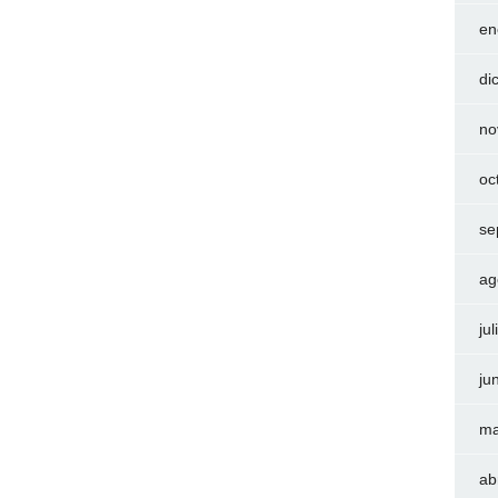
en
di
no
oc
se
ag
ju
ju
ma
ab