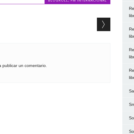
BLOGROLL
,
FM INTERNACIONAL
Re
li
Re
li
Re
li
 publicar un comentario.
Re
li
Sa
Sm
So
So