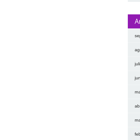
A
se
ag
ju
ju
ma
ab
ma
fe