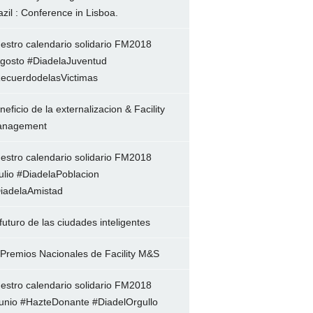
azil : Conference in Lisboa.
estro calendario solidario FM2018
gosto #DiadelaJuventud
ecuerdodelasVictimas
neficio de la externalizacion & Facility
nagement
estro calendario solidario FM2018
ulio #DiadelaPoblacion
iadelaAmistad
 futuro de las ciudades inteligentes
 Premios Nacionales de Facility M&S
estro calendario solidario FM2018
unio #HazteDonante #DiadelOrgullo