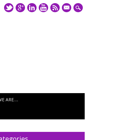
mail
WE ARE….
ategories