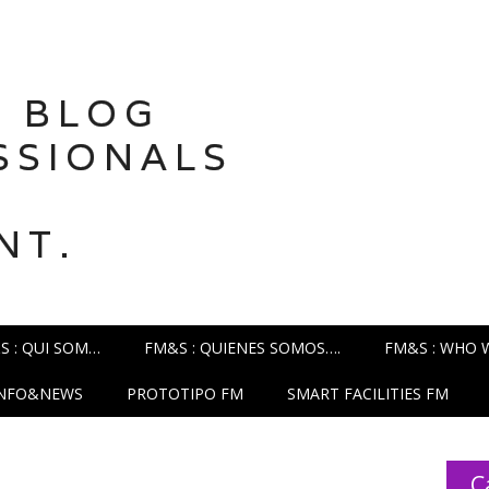
 BLOG
SSIONALS
NT.
S : QUI SOM…
FM&S : QUIENES SOMOS….
FM&S : WHO 
INFO&NEWS
PROTOTIPO FM
SMART FACILITIES FM
C