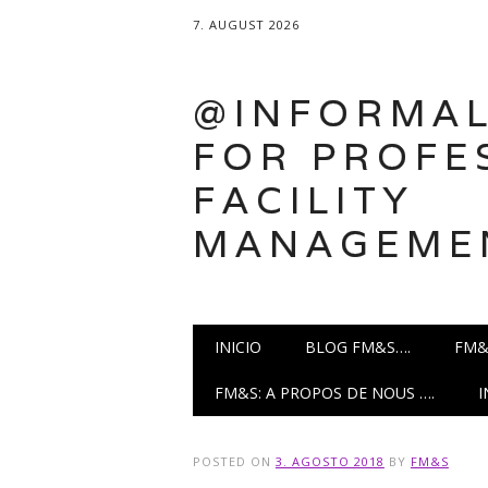
7. AUGUST 2026
@INFORMAL
FOR PROFE
FACILITY
MANAGEME
Main menu
Skip
INICIO
BLOG FM&S….
FM&
to
content
FM&S: A PROPOS DE NOUS ….
POSTED ON
3. AGOSTO 2018
BY
FM&S