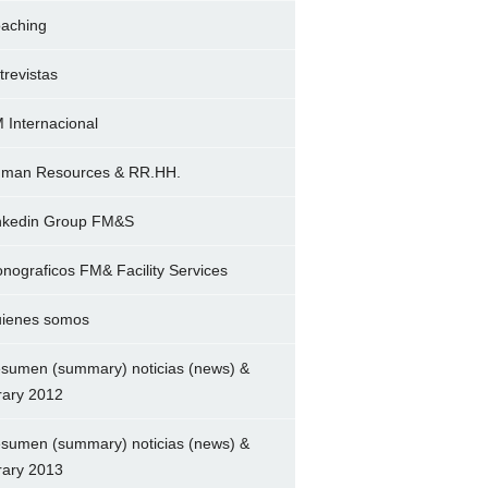
aching
trevistas
 Internacional
man Resources & RR.HH.
nkedin Group FM&S
nograficos FM& Facility Services
ienes somos
sumen (summary) noticias (news) &
brary 2012
sumen (summary) noticias (news) &
brary 2013