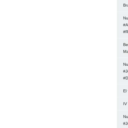
Br
Nu
#A
#R
Be
Ma
Nu
#J
#D
El
IV
Nu
#J