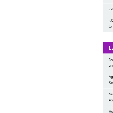
vi
¿C
to
L
Ne
un
Ag
Se
Nu
#S
Ho