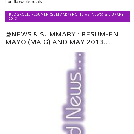
hun flexwerkers als...
BLOGROLL
,
RESUMEN (SUMMARY) NOTICIAS (NEWS) & LIBRARY
2013
@NEWS & SUMMARY : RESUM-EN
MAYO (MAIG) AND MAY 2013…