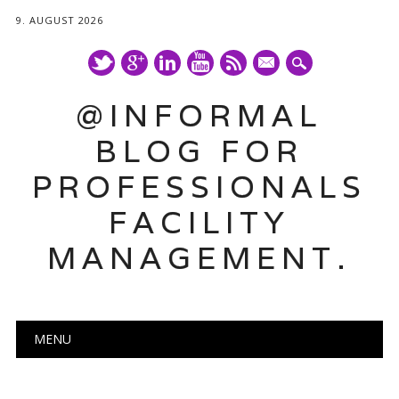
9. AUGUST 2026
mail
@INFORMAL
BLOG FOR
PROFESSIONALS
FACILITY
MANAGEMENT.
Main menu
Skip
MENU
to
content