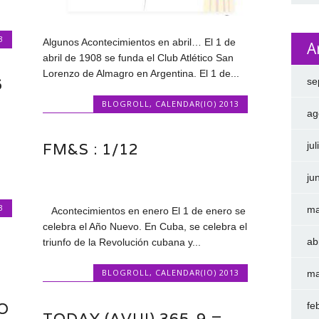
3
Algunos Acontecimientos en abril… El 1 de
A
abril de 1908 se funda el Club Atlético San
Lorenzo de Almagro en Argentina. El 1 de...
6
se
BLOGROLL
,
CALENDAR(IO) 2013
ag
ju
FM&S : 1/12
ju
3
ma
Acontecimientos en enero El 1 de enero se
celebra el Año Nuevo. En Cuba, se celebra el
ab
triunfo de la Revolución cubana y...
BLOGROLL
,
CALENDAR(IO) 2013
ma
O
fe
TODAY (AVUI) 365-9 =