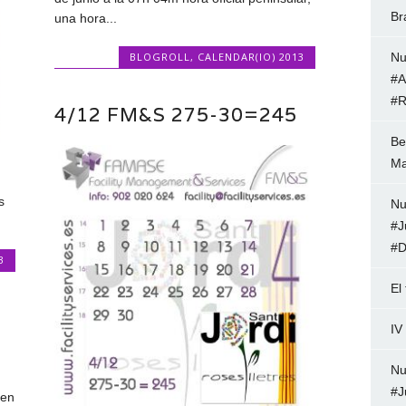
Br
una hora...
BLOGROLL
,
CALENDAR(IO) 2013
Nu
#A
#R
4/12 FM&S 275-30=245
Be
Ma
s
Nu
#J
#D
3
El
IV
Nu
#J
 en