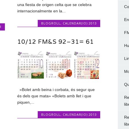
una fiesta de origen celta que se celebra
Co
….
internacionalmente en la...
En
BLOGROLL
,
CALENDAR(IO) 2013
3
FM
10/12 FM&S 92–31= 61
Hu
Li
Mo
Qu
«Bolet amb beina i corbata, és segur que
és dels que mata» «Bolets amb llet i que
Re
piquen,...
li
BLOGROLL
,
CALENDAR(IO) 2013
Re
li