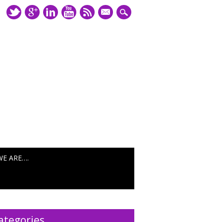
mail
WE ARE….
ategories