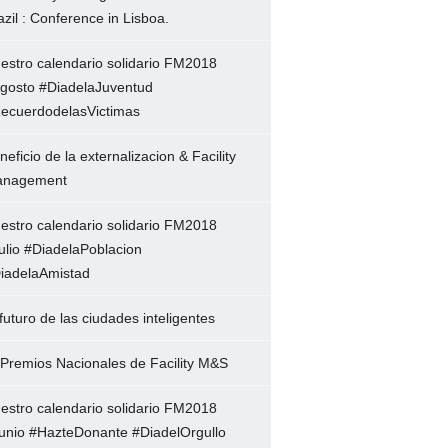
azil : Conference in Lisboa.
estro calendario solidario FM2018
gosto #DiadelaJuventud
ecuerdodelasVictimas
neficio de la externalizacion & Facility
nagement
estro calendario solidario FM2018
ulio #DiadelaPoblacion
iadelaAmistad
 futuro de las ciudades inteligentes
 Premios Nacionales de Facility M&S
estro calendario solidario FM2018
unio #HazteDonante #DiadelOrgullo