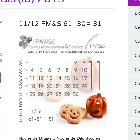
Bl
Y
11/12 FM&S 61–30= 31
Ca
Ca
Ca
Ca
Ca
Ca
Ca
Ca
F
Noche de Brujas o Noche de Difuntos, es