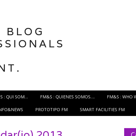
 BLOG
SSIONALS
NT.
S : QUI SOM…
FM&S : QUIENES SOMOS….
FM&S : WHO 
INFO&NEWS
PROTOTIPO FM
SMART FACILITIES FM
dar(io) 2013
C