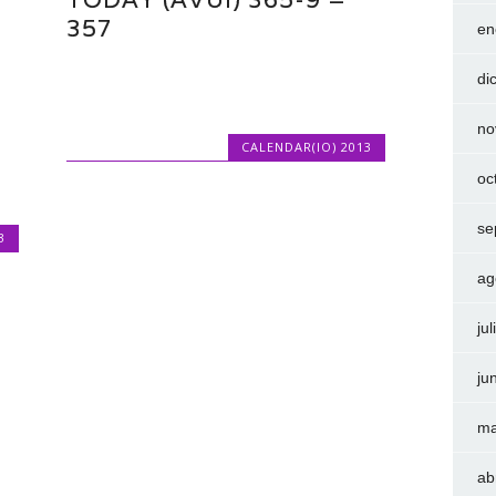
357
en
di
no
CALENDAR(IO) 2013
oc
se
3
ag
ju
ju
ma
ab