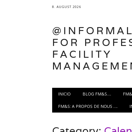
8. AUGUST 2026
@INFORMAL
FOR PROFE
FACILITY
MANAGEME
Main menu
Skip
INICIO
BLOG FM&S….
FM&
to
content
FM&S: A PROPOS DE NOUS ….
Category:
Calen