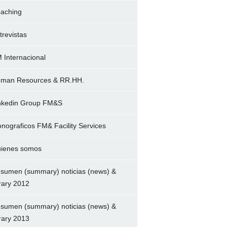
aching
trevistas
 Internacional
man Resources & RR.HH.
nkedin Group FM&S
nograficos FM& Facility Services
ienes somos
sumen (summary) noticias (news) &
brary 2012
sumen (summary) noticias (news) &
brary 2013