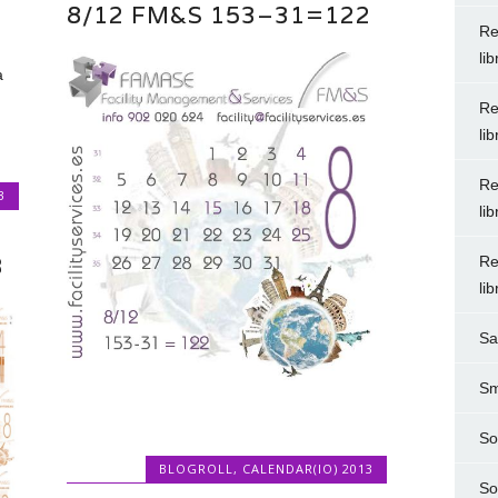
8/12 FM&S 153–31=122
Re
li
a
Re
li
Re
3
li
3
Re
li
Sa
Sm
So
BLOGROLL
,
CALENDAR(IO) 2013
So