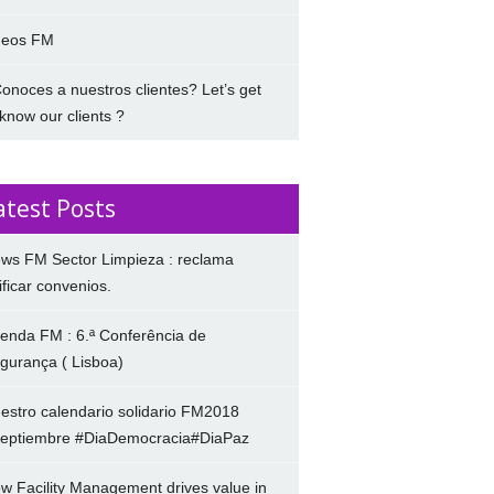
deos FM
onoces a nuestros clientes? Let’s get
 know our clients ?
atest Posts
ws FM Sector Limpieza : reclama
ificar convenios.
enda FM : 6.ª Conferência de
gurança ( Lisboa)
estro calendario solidario FM2018
eptiembre #DiaDemocracia#DiaPaz
w Facility Management drives value in