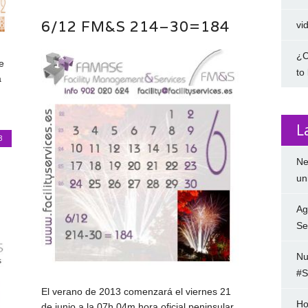
6/12 FM&S 214–30=184
vi
¿C
e
to
a
L
3
Ne
un
Ag
Se
Nu
#S
El verano de 2013 comenzará el viernes 21
Ho
de junio a la 07h 04m hora oficial peninsular,