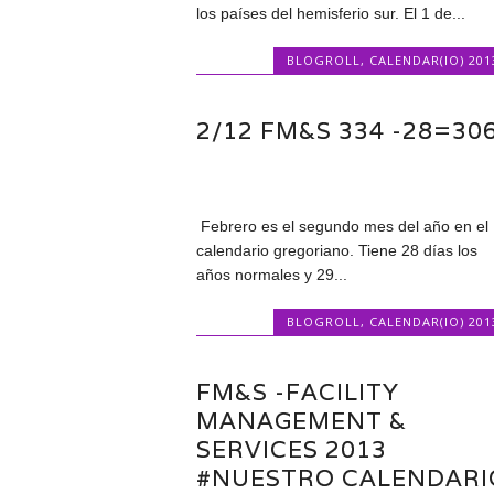
los países del hemisferio sur. El 1 de...
BLOGROLL
,
CALENDAR(IO) 201
2/12 FM&S 334 -28=30
Febrero es el segundo mes del año en el
calendario gregoriano. Tiene 28 días los
años normales y 29...
BLOGROLL
,
CALENDAR(IO) 201
FM&S -FACILITY
MANAGEMENT &
SERVICES 2013
#NUESTRO CALENDARI