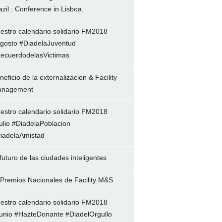
azil : Conference in Lisboa.
estro calendario solidario FM2018
gosto #DiadelaJuventud
ecuerdodelasVictimas
neficio de la externalizacion & Facility
nagement
estro calendario solidario FM2018
ulio #DiadelaPoblacion
iadelaAmistad
 futuro de las ciudades inteligentes
 Premios Nacionales de Facility M&S
estro calendario solidario FM2018
unio #HazteDonante #DiadelOrgullo