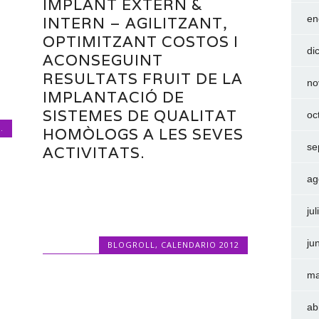
IMPLANT EXTERN &
en
INTERN – AGILITZANT,
OPTIMITZANT COSTOS I
di
ACONSEGUINT
RESULTATS FRUIT DE LA
no
IMPLANTACIÓ DE
SISTEMES DE QUALITAT
oc
.
HOMÒLOGS A LES SEVES
se
ACTIVITATS.
ag
ju
ju
BLOGROLL
,
CALENDARIO 2012
ma
ab