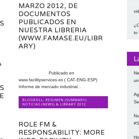
MARZO 2012, DE
vi
DOCUMENTOS
PUBLICADOS EN
S
¿C
NUESTRA LIBRERIA
to
(WWW.FAMASE.EU/LIBR
ARY)
L
A
Ne
· Publicado en
www.facilityservices.es ( CAT-ENG-ESP)
un
S
Informe de mercado industrial...
E
Ag
BLOGROLL
,
RESUMEN (SUMMARY)
Se
NOTICIAS (NEWS) & LIBRARY 2012
Nu
ROLE FM &
#S
RESPONSABILITY: MORE
Ho
ma