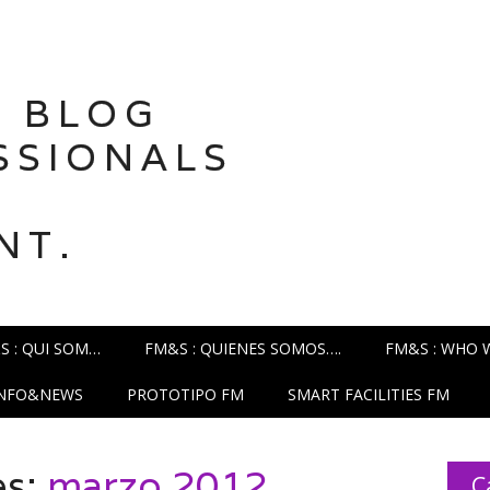
 BLOG
SSIONALS
NT.
S : QUI SOM…
FM&S : QUIENES SOMOS….
FM&S : WHO 
INFO&NEWS
PROTOTIPO FM
SMART FACILITIES FM
es:
marzo 2012
C