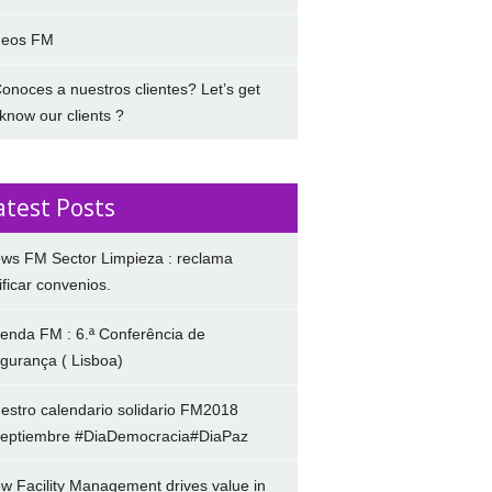
deos FM
onoces a nuestros clientes? Let’s get
 know our clients ?
atest Posts
ws FM Sector Limpieza : reclama
ificar convenios.
enda FM : 6.ª Conferência de
gurança ( Lisboa)
estro calendario solidario FM2018
eptiembre #DiaDemocracia#DiaPaz
w Facility Management drives value in