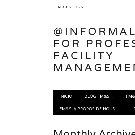
6. AUGUST 2026
@INFORMAL
FOR PROFE
FACILITY
MANAGEME
Main menu
Skip
INICIO
BLOG FM&S….
FM&
to
content
FM&S: A PROPOS DE NOUS ….
Monthly Archiv