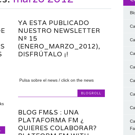
Bl
YA ESTA PUBLICADO
Ca
DE
NUESTRO NEWSLETTER
Nº 15
Ca
AS
(ENERO_MARZO_2012),
S
DISFRÚTALO ¡!
Ca
Ca
Pulsa sobre el news / click on the news
Ca
BLOGROLL
Ca
ks
Ca
BLOG FM&S : UNA
PLATAFORMA FM ¿
Ca
QUIERES COLABORAR?
F
L