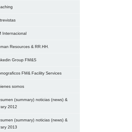
aching
trevistas
 Internacional
man Resources & RR.HH.
nkedin Group FM&S
nograficos FM& Facility Services
ienes somos
sumen (summary) noticias (news) &
brary 2012
sumen (summary) noticias (news) &
brary 2013