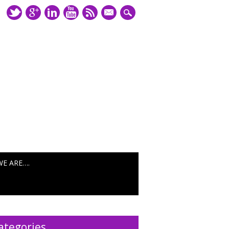
mail
WE ARE….
ategories