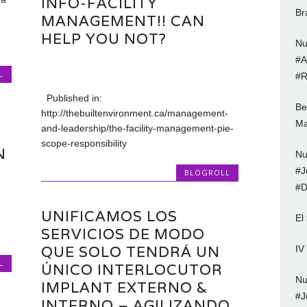
INFO-FACILITY
Br
MANAGEMENT!! CAN
HELP YOU NOT?
Nu
#A
L
#R
Published in:
Be
http://thebuiltenvironment.ca/management-
Ma
and-leadership/the-facility-management-pie-
scope-responsibility
N
Nu
#J
BLOGROLL
#D
UNIFICAMOS LOS
El
SERVICIOS DE MODO
QUE SOLO TENDRÁ UN
IV
L
ÚNICO INTERLOCUTOR 
Nu
IMPLANT EXTERNO &
#J
INTERNO – AGILIZANDO,