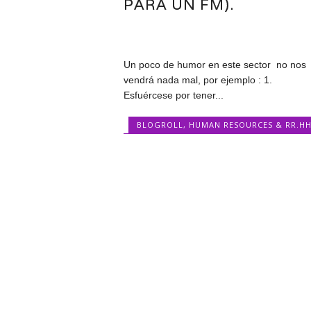
PARA UN FM).
Un poco de humor en este sector no nos
vendrá nada mal, por ejemplo : 1.
Esfuércese por tener...
BLOGROLL
,
HUMAN RESOURCES & RR.HH