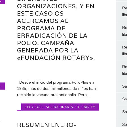
L
ORGANIZACIONES, Y EN
Re
ESTE CASO OS
li
ACERCAMOS AL
PROGRAMA DE
Re
ERRADICACIÓN DE LA
li
POLIO, CAMPAÑA
Re
GENERADA POR LA
li
«FUNDACIÓN ROTARY».
Re
li
Desde el inicio del programa PolioPlus en
L
Sa
1985, más de dos mil millones de niños han
recibido la vacuna oral antiopolio. Pero...
Sm
BLOGROLL
,
SOLIDARIDAD & SOLIDARITY
So
L
RESUMEN ENERO-
So