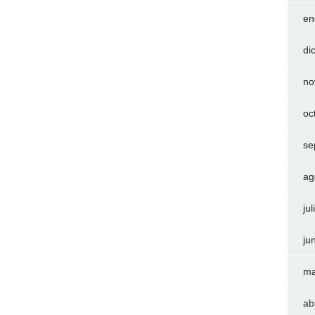
en
di
no
oc
se
ag
ju
ju
ma
ab