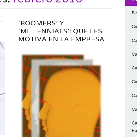
Bl
T
‘BOOMERS’ Y
Ca
‘MILLENNIALS’: QUÉ LES
MOTIVA EN LA EMPRESA
Ca
Ca
Ca
Ca
Ca
Ca
Ca
F