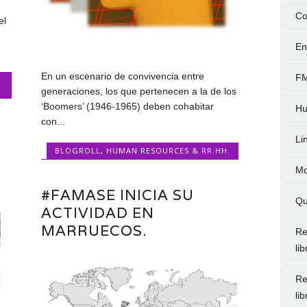
Co
el
En
En un escenario de convivencia entre
FM
generaciones, los que pertenecen a la de los
‘Boomers’ (1946-1965) deben cohabitar
Hu
con...
Li
BLOGROLL
,
HUMAN RESOURCES & RR.HH.
Mo
#FAMASE INICIA SU
Qu
ACTIVIDAD EN
MARRUECOS.
Re
li
Re
li