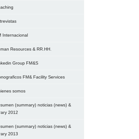
aching
trevistas
 Internacional
man Resources & RR.HH.
nkedin Group FM&S
nograficos FM& Facility Services
ienes somos
sumen (summary) noticias (news) &
brary 2012
sumen (summary) noticias (news) &
brary 2013