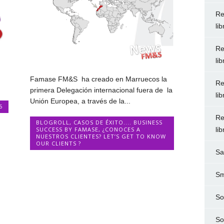
Re
li
Re
li
Famase FM&S ha creado en Marruecos la
Re
primera Delegación internacional fuera de la
li
Unión Europea, a través de la...
6
Re
BLOGROLL
,
CASOS DE ÉXITO.... BUSINESS
li
SUCCESS BY FAMASE
,
¿CONOCES A
NUESTROS CLIENTES? LET’S GET TO KNOW
OUR CLIENTS ?
Sa
Sm
So
So