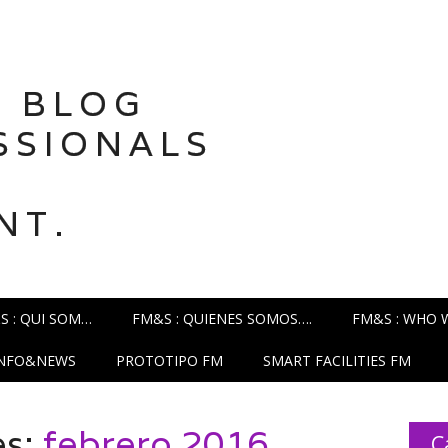
 BLOG
SSIONALS
NT.
S : QUI SOM…
FM&S : QUIENES SOMOS….
FM&S : WHO 
INFO&NEWS
PROTOTIPO FM
SMART FACILITIES FM
es:
febrero 2016
C