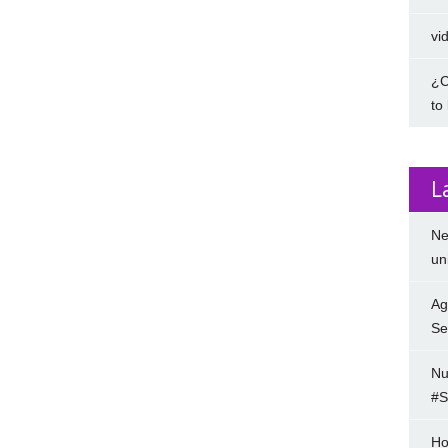
vi
¿C
to
L
Ne
un
Ag
Se
Nu
#S
Ho