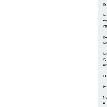
Br
Nu
#A
#R
Be
Ma
Nu
#J
#D
El
IV
Nu
#J