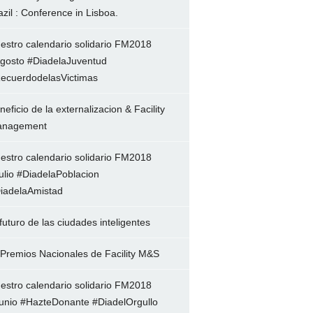
azil : Conference in Lisboa.
estro calendario solidario FM2018
gosto #DiadelaJuventud
ecuerdodelasVictimas
neficio de la externalizacion & Facility
nagement
estro calendario solidario FM2018
ulio #DiadelaPoblacion
iadelaAmistad
 futuro de las ciudades inteligentes
 Premios Nacionales de Facility M&S
estro calendario solidario FM2018
unio #HazteDonante #DiadelOrgullo