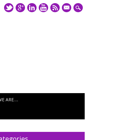
mail
WE ARE….
ategories