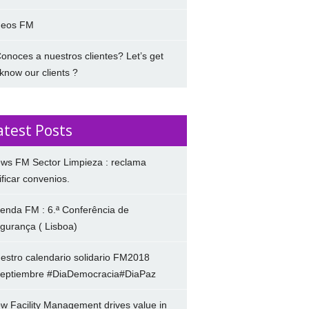
deos FM
onoces a nuestros clientes? Let’s get
 know our clients ?
atest Posts
ws FM Sector Limpieza : reclama
ificar convenios.
enda FM : 6.ª Conferência de
gurança ( Lisboa)
estro calendario solidario FM2018
eptiembre #DiaDemocracia#DiaPaz
w Facility Management drives value in