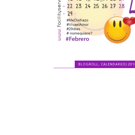
BLOGROLL
,
CALENDARI(O) 201