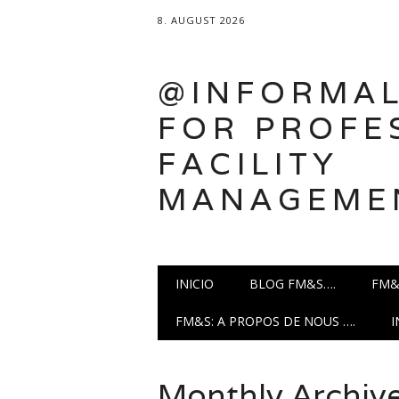
8. AUGUST 2026
@INFORMAL
FOR PROFE
FACILITY
MANAGEME
Main menu
Skip
INICIO
BLOG FM&S….
FM&
to
content
FM&S: A PROPOS DE NOUS ….
Monthly Archiv