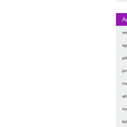
A
se
ag
ju
ju
ma
ab
ma
fe