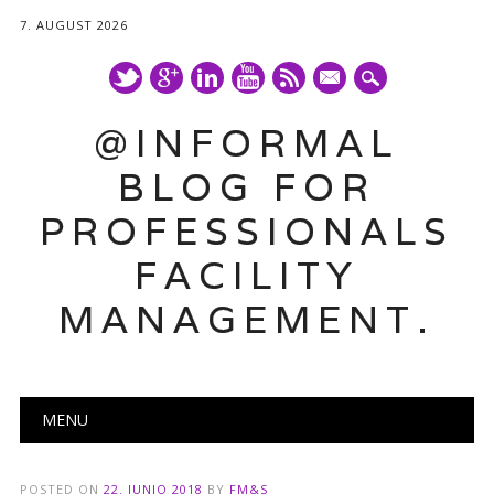
7. AUGUST 2026
mail
@INFORMAL
BLOG FOR
PROFESSIONALS
FACILITY
MANAGEMENT.
Main menu
Skip
MENU
to
content
POSTED ON
22. JUNIO 2018
BY
FM&S