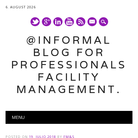
6. AUGUST 2026
mail
@INFORMAL
BLOG FOR
PROFESSIONALS
FACILITY
MANAGEMENT.
Main menu
Skip
MENU
to
content
POSTED ON
19. JULIO 2018
BY
FM&S