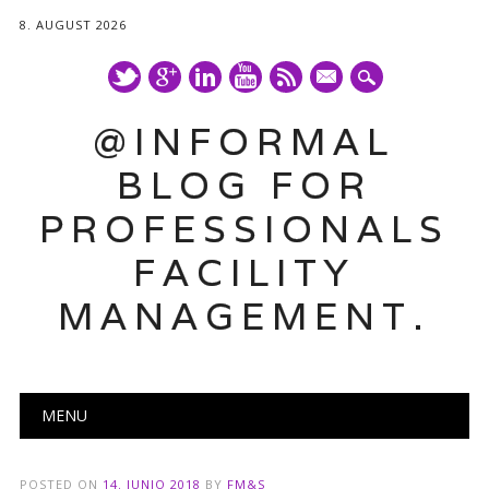
8. AUGUST 2026
mail
@INFORMAL
BLOG FOR
PROFESSIONALS
FACILITY
MANAGEMENT.
Main menu
Skip
MENU
to
content
POSTED ON
14. JUNIO 2018
BY
FM&S