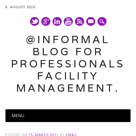
8. AUGUST 2026
mail
@INFORMAL
BLOG FOR
PROFESSIONALS
FACILITY
MANAGEMENT.
Main menu
Skip
MENU
to
content
POSTED ON
15. MARZO 2011
BY
FM&S