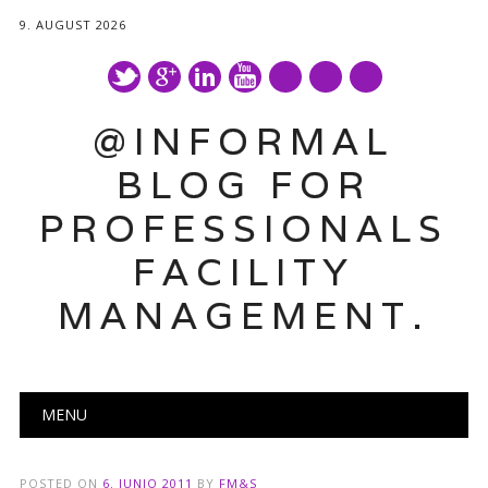
9. AUGUST 2026
mail
@INFORMAL
BLOG FOR
PROFESSIONALS
FACILITY
MANAGEMENT.
Main menu
Skip
MENU
to
content
POSTED ON
6. JUNIO 2011
BY
FM&S