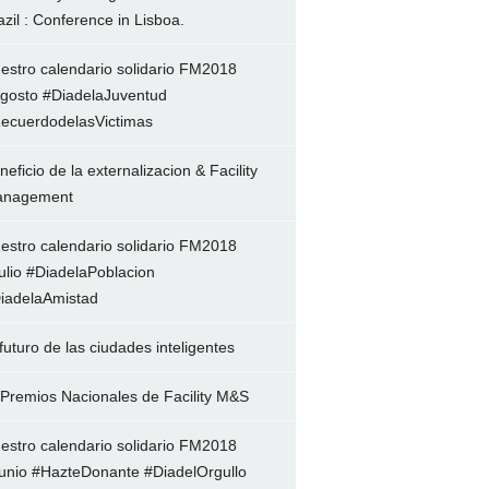
azil : Conference in Lisboa.
estro calendario solidario FM2018
gosto #DiadelaJuventud
ecuerdodelasVictimas
neficio de la externalizacion & Facility
nagement
estro calendario solidario FM2018
ulio #DiadelaPoblacion
iadelaAmistad
 futuro de las ciudades inteligentes
 Premios Nacionales de Facility M&S
estro calendario solidario FM2018
unio #HazteDonante #DiadelOrgullo