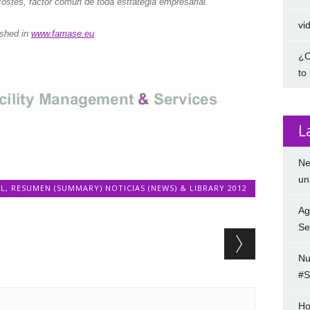
costes, factor común de toda estrategia empresarial.
vi
ished in
www.famase.eu
¿C
to
L
Ne
un
L
,
RESUMEN (SUMMARY) NOTICIAS (NEWS) & LIBRARY 2012
Ag
Se
Nu
#S
Ho