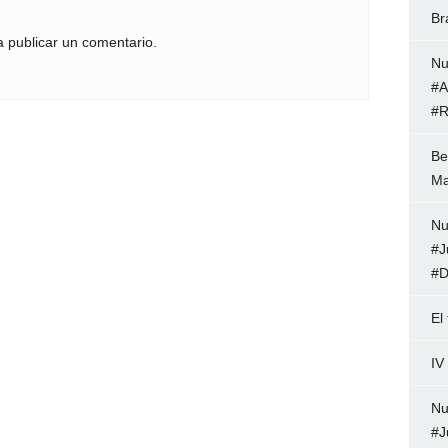
Br
 publicar un comentario.
Nu
#A
#R
Be
Ma
Nu
#J
#D
El
IV
Nu
#J