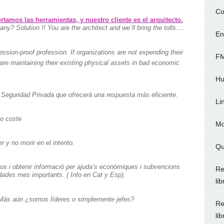
Co
tamos las herramientas, y nuestro cliente es el arquitecto.
pany?
Solution !! You are the architect and we´ll bring the tolls….
En
ession-proof profession. If organizations are not expending their
FM
re maintaining their existing physical assets in bad economic
Hu
n Seguridad Privada que ofrecerá una respuesta más eficiente.
Li
jo coste
Mo
y no morir en el intento.
Qu
s i obtenir informació per ajuda’s econòmiques i subvencions
Re
dades mes importants. ( Info en Cat y Esp).
li
ás aún ¿somos líderes o simplemente jefes?
Re
li