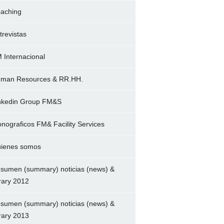
aching
trevistas
 Internacional
man Resources & RR.HH.
nkedin Group FM&S
nograficos FM& Facility Services
ienes somos
sumen (summary) noticias (news) &
brary 2012
sumen (summary) noticias (news) &
brary 2013