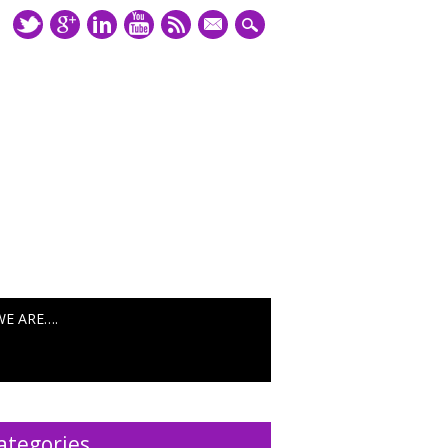
mail
WE ARE….
ategories