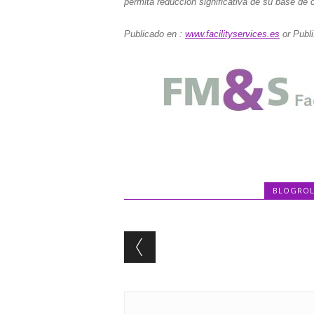
permita reducción significativa de su base de 
Publicado en :
www.facilityservices.es
or Publ
BLOGROL
Post navigation