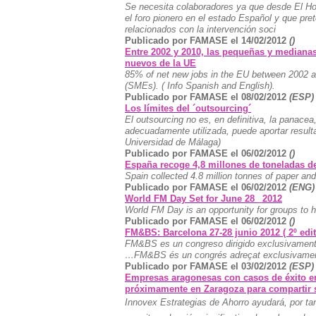
Se necesita colaboradores ya que desde El Hos
el foro pionero en el estado Español y que pret
relacionados con la intervención soci
Publicado por FAMASE el 14/02/2012
()
Entre 2002 y 2010, las pequeñas y mediana
nuevos de la UE
85% of net new jobs in the EU between 2002 a
(SMEs).
( Info Spanish and English).
Publicado por FAMASE el 08/02/2012
(ESP)
Los límites del ´outsourcing´
El outsourcing no es, en definitiva, la panace
adecuadamente utilizada, puede aportar result
Universidad de Málaga)
Publicado por FAMASE el 06/02/2012
()
España recoge 4,8 millones de toneladas de
Spain collected 4.8 million tonnes of paper an
Publicado por FAMASE el 06/02/2012
(ENG)
World FM Day Set for June 28 _2012
World FM Day is an opportunity for groups to h
Publicado por FAMASE el 06/02/2012
()
FM&BS: Barcelona 27-28 junio 2012 ( 2º edit
FM&BS es un congreso dirigido exclusivament
…FM&BS és un congrés adreçat exclusivament 
Publicado por FAMASE el 03/02/2012
(ESP)
Empresas aragonesas con casos de éxito en
próximamente en Zaragoza para compartir 
Innovex Estrategias de Ahorro ayudará, por tan