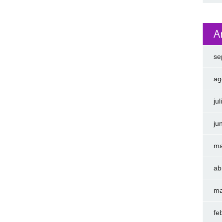
A
se
ag
ju
ju
ma
ab
ma
fe