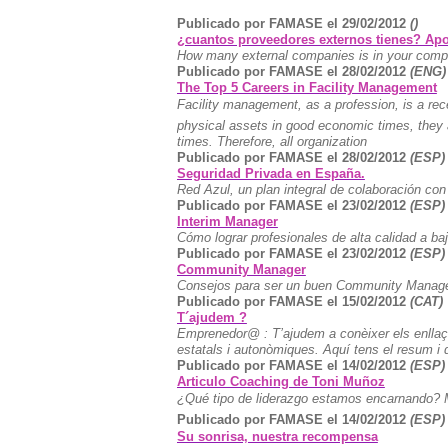
Publicado por FAMASE el 29/02/2012
()
¿cuantos proveedores externos tienes? Apor
How many external companies is in your com
Publicado por FAMASE el 28/02/2012
(ENG)
The Top 5 Careers in Facility Management
Facility management, as a profession, is a rec
physical assets in good economic times, they a
times.
Therefore, all organization
Publicado por FAMASE el 28/02/2012
(ESP)
Seguridad Privada en España.
Red Azul, un plan integral de colaboración co
Publicado por FAMASE el 23/02/2012
(ESP)
Interim Manager
Cómo lograr profesionales de alta calidad a ba
Publicado por FAMASE el 23/02/2012
(ESP)
Community Manager
Consejos para ser un buen Community Manager 
Publicado por FAMASE el 15/02/2012
(CAT)
T´ajudem ?
Emprenedor@ : T’ajudem a conèixer els enllaço
estatals i autonòmiques. Aquí tens el resum i 
Publicado por FAMASE el 14/02/2012
(ESP)
Articulo Coaching de Toni Muñoz
¿Qué tipo de liderazgo estamos encarnando? M
Publicado por FAMASE el 14/02/2012
(ESP)
Su sonrisa, nuestra recompensa