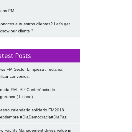
deos FM
onoces a nuestros clientes? Let’s get
 know our clients ?
atest Posts
ws FM Sector Limpieza : reclama
ificar convenios.
enda FM : 6.ª Conferência de
gurança ( Lisboa)
estro calendario solidario FM2018
eptiembre #DiaDemocracia#DiaPaz
w Facility Management drives value in