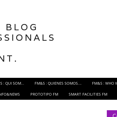
 BLOG
SSIONALS
NT.
S : QUI SOM…
FM&S : QUIENES SOMOS….
FM&S : WHO 
INFO&NEWS
PROTOTIPO FM
SMART FACILITIES FM
C