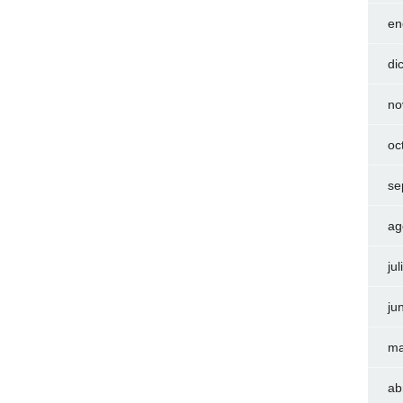
en
di
no
oc
se
ag
ju
ju
ma
ab