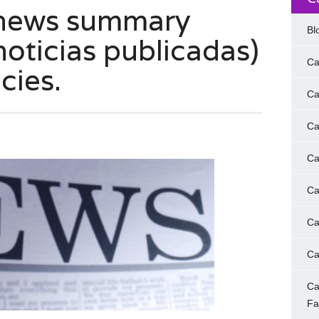
news summary
Bl
oticias publicadas)
Ca
cies.
Ca
Ca
Ca
Ca
Ca
Ca
Ca
F