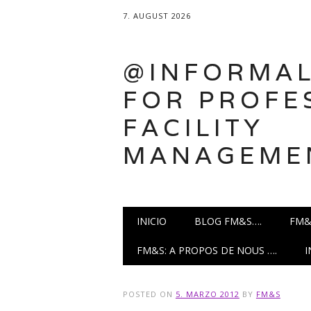
7. AUGUST 2026
@INFORMAL
FOR PROFE
FACILITY
MANAGEME
Main menu
Skip
INICIO
BLOG FM&S….
FM&
to
content
FM&S: A PROPOS DE NOUS ….
POSTED ON
5. MARZO 2012
BY
FM&S