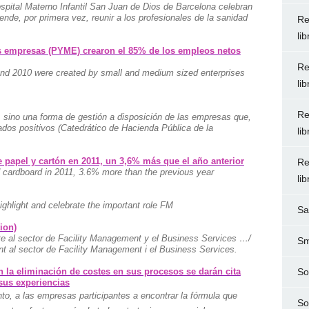
pital Materno Infantil San Juan de Dios de Barcelona celebran
ende, por primera vez, reunir a los profesionales de la sanidad
Re
li
s empresas (PYME) crearon el 85% de los empleos netos
Re
nd 2010 were created by small and medium sized enterprises
li
Re
a, sino una forma de gestión a disposición de las empresas que,
ados positivos (Catedrático de Hacienda Pública de la
li
 papel y cartón en 2011, un 3,6% más que el año anterior
Re
d cardboard in 2011, 3.6% more than the previous year
li
ighlight and celebrate the important role FM
Sa
ion)
e al sector de Facility Management y el Business Services …/
Sm
al sector de Facility Management i el Business Services.
 la eliminación de costes en sus procesos se darán cita
So
sus experiencias
to, a las empresas participantes a encontrar la fórmula que
So