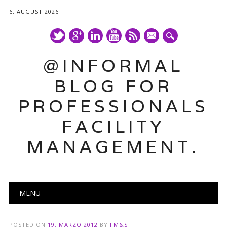
6. AUGUST 2026
mail
@INFORMAL
BLOG FOR
PROFESSIONALS
FACILITY
MANAGEMENT.
Main menu
Skip
MENU
to
content
POSTED ON
19. MARZO 2012
BY
FM&S