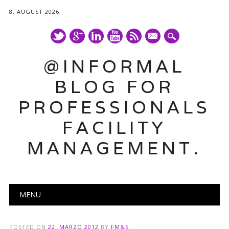
8. AUGUST 2026
mail
@INFORMAL
BLOG FOR
PROFESSIONALS
FACILITY
MANAGEMENT.
Main menu
Skip
MENU
to
content
POSTED ON
22. MARZO 2012
BY
FM&S