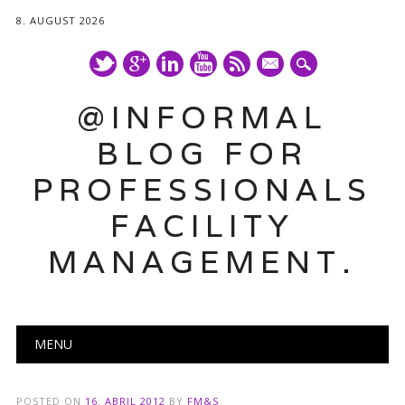
8. AUGUST 2026
mail
@INFORMAL
BLOG FOR
PROFESSIONALS
FACILITY
MANAGEMENT.
Main menu
Skip
MENU
to
content
POSTED ON
16. ABRIL 2012
BY
FM&S