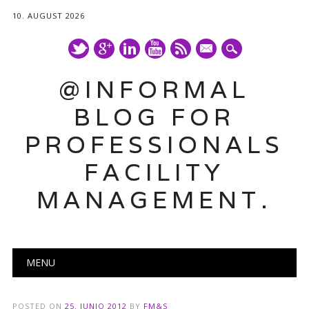
10. AUGUST 2026
mail
@INFORMAL
BLOG FOR
PROFESSIONALS
FACILITY
MANAGEMENT.
Main menu
Skip
MENU
to
content
POSTED ON
25. JUNIO 2012
BY
FM&S