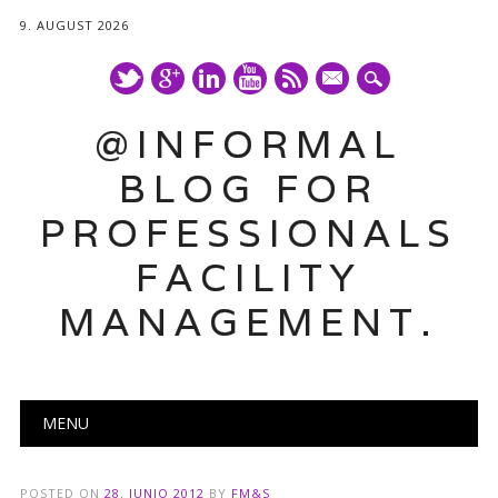
9. AUGUST 2026
mail
@INFORMAL
BLOG FOR
PROFESSIONALS
FACILITY
MANAGEMENT.
Main menu
Skip
MENU
to
content
POSTED ON
28. JUNIO 2012
BY
FM&S