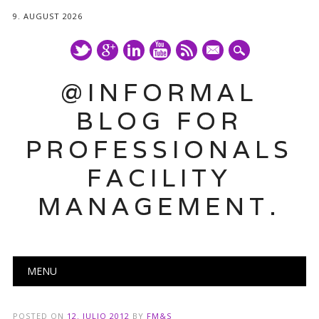
9. AUGUST 2026
mail
@INFORMAL
BLOG FOR
PROFESSIONALS
FACILITY
MANAGEMENT.
Main menu
Skip
MENU
to
content
POSTED ON
12. JULIO 2012
BY
FM&S