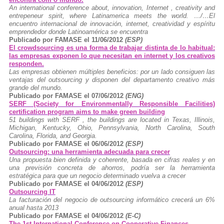
An international conference about, innovation, Internet , creativity and
entrepeneur spirit, where Latinamerica meets the world. …/…El
encuentro internacional de innovación, internet, creatividad y espíritu
emprendedor donde Latinoamérica se encuentra
Publicado por FAMASE el 11/06/2012
(ESP)
El crowdsourcing es una forma de trabajar distinta de lo habitual:
las empresas exponen lo que necesitan en internet y los creativos
responden.
Las empresas obtienen múltiples beneficios: por un lado consiguen las
ventajas del outsourcing y disponen del departamento creativo más
grande del mundo.
Publicado por FAMASE el 07/06/2012
(ENG)
SERF (Society for Environmentally Responsible Facilities)
certification program aims to make green building
51 buildings with SERF , the buildings are located in Texas, Illinois,
Michigan, Kentucky, Ohio, Pennsylvania, North Carolina, South
Carolina, Florida, and Georgia.
Publicado por FAMASE el 06/06/2012
(ESP)
Outsourcing: una herramienta adecuada para crecer
Una propuesta bien definida y coherente, basada en cifras reales y en
una previsión concreta de ahorros, podría ser la herramienta
estratégica para que un negocio determinado vuelva a crecer
Publicado por FAMASE el 04/06/2012
(ESP)
Outsourcing IT
La facturación del negocio de outsourcing informático crecerá un 6%
anual hasta 2013
Publicado por FAMASE el 04/06/2012
(E-C)
The 1st International Conference on Cooperative Finances.