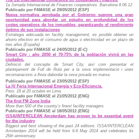
1a Jornada Internacional de Finances cooperatives. Barcelona 8.06.12
Publicado por FAMASE el 29/05/2012
(ESP)
Nueva normativa aprobada por el Gobierno supone una gran
oportunidad para abordar un estudio en profundidad de los
costes operativos de los inmuebles, garantizando el rendimiento
óptimo de sus instalaciones
Estrategia adecuada en facility management, es posible obtener un
ahorro efectivo en el consumo de agua o electricidad en un plazo de
tres años (España)
Publicado por FAMASE el 24/05/2012
(E-C)
Smart City : año 2050 el 70-75% de la población vivirá en las
ciudades.
Definició del concepte de Smart City, així com presentar el
plantejament de Full de Ruta per a la seva implementació i unes
recomanacions a lhora dabordar la seva posada en marxa.
Publicado por FAMASE el 23/05/2012
(ESP)
La IV Feria Internacional Energía y Eco-Eficiencia.
Peru: 18 al 20 octubre en Lima.
Publicado por FAMASE el 21/05/2012
(ENG)
The first FM Zone India
More than 500 of the country’s finest facility managers.
Publicado por FAMASE el 18/05/2012
(ENG)
ISSA/INTERCLEAN Amsterdam has proven to be essential event
for the industry
Biggest and best showing of the past 24 editions. ISSA/INTERCLEAN
Amsterdam 2014 will be held from 6-9 May 2014 and celebrates its
25th anniversary.