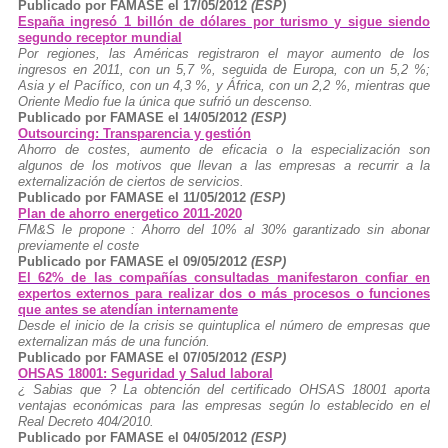
Publicado por FAMASE el 17/05/2012
(ESP)
España ingresó 1 billón de dólares por turismo y sigue siendo
segundo receptor mundial
Por regiones, las Américas registraron el mayor aumento de los
ingresos en 2011, con un 5,7 %, seguida de Europa, con un 5,2 %;
Asia y el Pacífico, con un 4,3 %, y África, con un 2,2 %, mientras que
Oriente Medio fue la única que sufrió un descenso.
Publicado por FAMASE el 14/05/2012
(ESP)
Outsourcing: Transparencia y gestión
Ahorro de costes, aumento de eficacia o la especialización son
algunos de los motivos que llevan a las empresas a recurrir a la
externalización de ciertos de servicios.
Publicado por FAMASE el 11/05/2012
(ESP)
Plan de ahorro energetico 2011-2020
FM&S le propone : Ahorro del 10% al 30% garantizado sin abonar
previamente el coste
Publicado por FAMASE el 09/05/2012
(ESP)
El 62% de las compañías consultadas manifestaron confiar en
expertos externos para realizar dos o más procesos o funciones
que antes se atendían internamente
Desde el inicio de la crisis se quintuplica el número de empresas que
externalizan más de una función.
Publicado por FAMASE el 07/05/2012
(ESP)
OHSAS 18001: Seguridad y Salud laboral
¿ Sabias que ? La obtención del certificado OHSAS 18001 aporta
ventajas económicas para las empresas según lo establecido en el
Real Decreto 404/2010.
Publicado por FAMASE el 04/05/2012
(ESP)