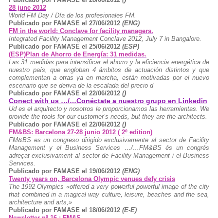
28 june 2012
World FM Day / Día de los profesionales FM.
Publicado por FAMASE el 27/06/2012
(ENG)
FM in the world: Conclave for facility managers.
Integrated Facility Management Conclave 2012, July 7 in Bangalore.
Publicado por FAMASE el 25/06/2012
(ESP)
(ESP)Plan de Ahorro de Energía: 31 medidas.
Las 31 medidas para intensificar el ahorro y la eficiencia energética de
nuestro país, que engloban 4 ámbitos de actuación distintos y que
complementan a otras ya en marcha, están motivadas por el nuevo
escenario que se deriva de la escalada del precio d
Publicado por FAMASE el 22/06/2012
()
Conect with us …/…Conéctate a nuestro grupo en Linkedin
Ud es el arquitecto y nosotros le proporcionamos las herramientas. We
provide the tools for our customer’s needs, but they are the architects.
Publicado por FAMASE el 22/06/2012
()
FM&BS: Barcelona 27-28 junio 2012 ( 2º edition)
FM&BS es un congreso dirigido exclusivamente al sector de Facility
Management y el Business Services …/…FM&BS és un congrés
adreçat exclusivament al sector de Facility Management i el Business
Services.
Publicado por FAMASE el 19/06/2012
(ENG)
Twenty years on, Barcelona Olympic venues defy crisis
The 1992 Olympics «offered a very powerful powerful image of the city
that combined in a magical way culture, leisure, beaches and the sea,
architecture and arts,»
Publicado por FAMASE el 18/06/2012
(E-E)
Newsletter nº 16 : FM&S.