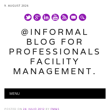
9. AUGUST 2026
mail
@INFORMAL
BLOG FOR
PROFESSIONALS
FACILITY
MANAGEMENT.
Main menu
Skip
MENU
to
content
POSTED ON
24. JULIO 2012
BY
FM&S