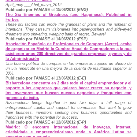
April_may ___Abril_mayo_2012
Publicado por FAMASE el 15/06/2012
(ENG)
The Six Enemies of Greatness (and Happiness): Published in
Forbes
These six factors can erode the grandest of plans and the noblest of
intentions. They can turn visionaries into paper-pushers and wide-eyed
dreamers into shivering, weeping balls of regret. Beware!
Publicado por FAMASE el 14/06/2012
(ESP)
Asociación Española de Profesionales de Compras (Aerce), acaba
de organizar en Madrid la Cumbre Anual de Compradores a la que
asistieron unos 200 directivos de grandes empresas, pymes y de
la Administración
Una buena política de compras en las empresas supone un ahorro de
un 5% repercute en una mejora de la cuenta de resultados superior al
30%.
Publicado por FAMASE el 13/06/2012
(E-E)
Bizbarcelona concentra en 2 días todo el capital emprendedor y el
soporte a las empresas que quieren hacer crecer su negocio, y
los inversores que buscan nuevos negocios y franquicias con
potencia de éxito.
Bizbarcelona brings together in just two days a full range of
entrepreneurial capital and support for companies that want to grow
their business, investors seeking new business opportunities and
franchises with the potential for success.
Publicado por FAMASE el 12/06/2012
(E-P)
Madrid: O encontro internacional de inovaçao, internet,
criatividade e empreendedorismo onde a América Latina se
encontra com o mundo.