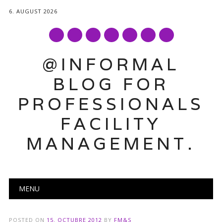
6. AUGUST 2026
mail
@INFORMAL
BLOG FOR
PROFESSIONALS
FACILITY
MANAGEMENT.
Main menu
Skip
MENU
to
content
POSTED ON
15. OCTUBRE 2012
BY
FM&S