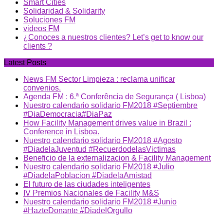
Smart Cities
Solidaridad & Solidarity
Soluciones FM
videos FM
¿Conoces a nuestros clientes? Let’s get to know our
clients ?
Latest Posts
News FM Sector Limpieza : reclama unificar
convenios.
Agenda FM : 6.ª Conferência de Segurança ( Lisboa)
Nuestro calendario solidario FM2018 #Septiembre
#DiaDemocracia#DiaPaz
How Facility Management drives value in Brazil :
Conference in Lisboa.
Nuestro calendario solidario FM2018 #Agosto
#DiadelaJuventud #RecuerdodelasVictimas
Beneficio de la externalizacion & Facility Management
Nuestro calendario solidario FM2018 #Julio
#DiadelaPoblacion #DiadelaAmistad
El futuro de las ciudades inteligentes
IV Premios Nacionales de Facility M&S
Nuestro calendario solidario FM2018 #Junio
#HazteDonante #DiadelOrgullo