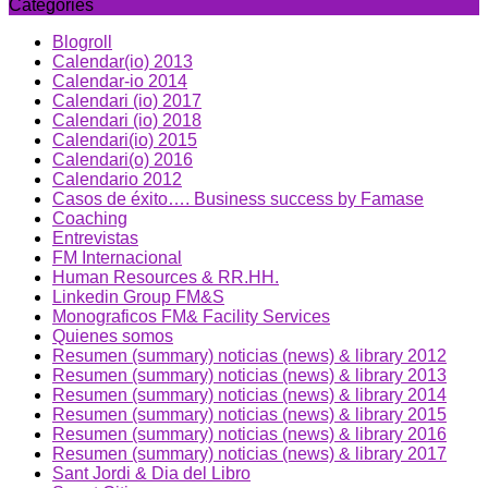
Categories
Blogroll
Calendar(io) 2013
Calendar-io 2014
Calendari (io) 2017
Calendari (io) 2018
Calendari(io) 2015
Calendari(o) 2016
Calendario 2012
Casos de éxito…. Business success by Famase
Coaching
Entrevistas
FM Internacional
Human Resources & RR.HH.
Linkedin Group FM&S
Monograficos FM& Facility Services
Quienes somos
Resumen (summary) noticias (news) & library 2012
Resumen (summary) noticias (news) & library 2013
Resumen (summary) noticias (news) & library 2014
Resumen (summary) noticias (news) & library 2015
Resumen (summary) noticias (news) & library 2016
Resumen (summary) noticias (news) & library 2017
Sant Jordi & Dia del Libro