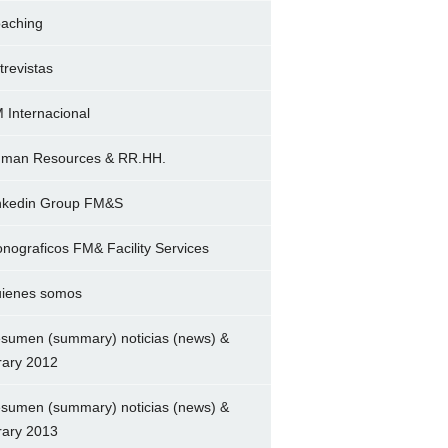
aching
trevistas
 Internacional
man Resources & RR.HH.
nkedin Group FM&S
nograficos FM& Facility Services
ienes somos
sumen (summary) noticias (news) &
brary 2012
sumen (summary) noticias (news) &
brary 2013