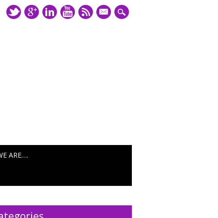
mail
WE ARE….
ategories