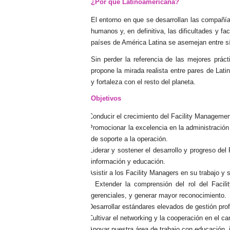
¿Por qué Latinoamericana?
El entorno en que se desarrollan las compañías
humanos y, en definitiva, las dificultades y fa
países de América Latina se asemejan entre s
Sin perder la referencia de las mejores prác
propone la mirada realista entre pares de Lati
y fortaleza con el resto del planeta.
Objetivos
1.
Conducir el crecimiento del Facility Managemen
2.
Promocionar la excelencia en la administración 
de soporte a la operación.
3.
Liderar y sostener el desarrollo y progreso de
información y educación.
4.
Asistir a los Facility Managers en su trabajo y 
5.
Extender la comprensión del rol del Facili
gerenciales, y generar mayor reconocimiento.
6.
Desarrollar estándares elevados de gestión prof
7.
Cultivar el networking y la cooperación en el c
8.
Apoyar nuestra área de trabajo con educación, 