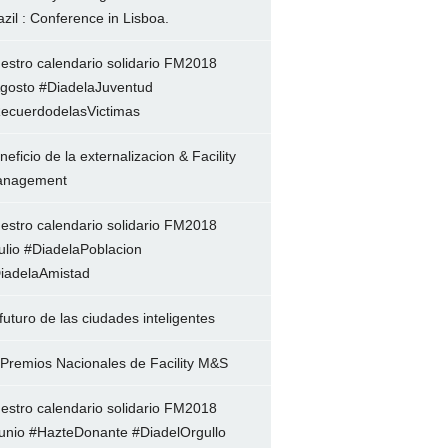
azil : Conference in Lisboa.
estro calendario solidario FM2018
gosto #DiadelaJuventud
ecuerdodelasVictimas
neficio de la externalizacion & Facility
nagement
estro calendario solidario FM2018
ulio #DiadelaPoblacion
iadelaAmistad
 futuro de las ciudades inteligentes
 Premios Nacionales de Facility M&S
estro calendario solidario FM2018
unio #HazteDonante #DiadelOrgullo