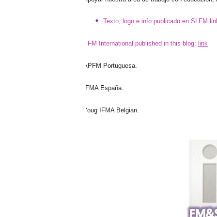
Texto, logo e info publicado en SLFM
lin
FM International published in this blog:
link
1.
APFM Portuguesa.
2.
IFMA España.
3.
Youg IFMA Belgian.