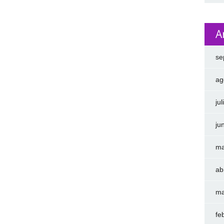
A
se
ag
ju
ju
ma
ab
ma
fe