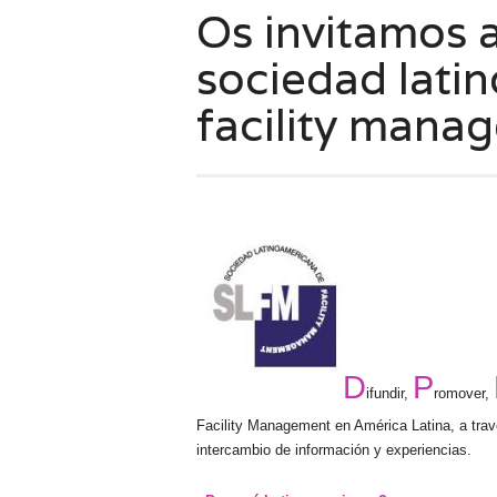
Os invitamos 
sociedad lati
facility mana
D
P
ifundir,
romover,
Facility Management en América Latina, a travé
intercambio de información y experiencias.