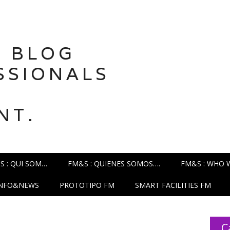
 BLOG
SSIONALS
NT.
S : QUI SOM…
FM&S : QUIENES SOMOS….
FM&S : WHO 
INFO&NEWS
PROTOTIPO FM
SMART FACILITIES FM
C