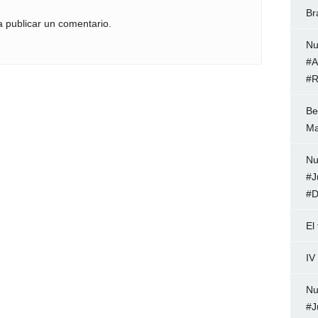
Br
 publicar un comentario.
Nu
#A
#R
Be
Ma
Nu
#J
#D
El
IV
Nu
#J