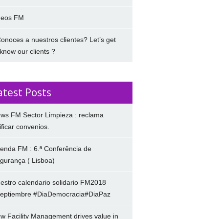
deos FM
onoces a nuestros clientes? Let’s get
 know our clients ?
atest Posts
ws FM Sector Limpieza : reclama
ificar convenios.
enda FM : 6.ª Conferência de
gurança ( Lisboa)
estro calendario solidario FM2018
eptiembre #DiaDemocracia#DiaPaz
w Facility Management drives value in