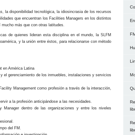
Co
, la disponibilidad tecnológica, la idiosincrasia de los recursos
cilidades que encuentran los Facilities Managers en los distintos
En
í mucho más que con otras latitudes.
FM
ticas de quienes lideran esta disciplina en el mundo, la SLFM
noamérica, y la unión entre éstos, para relacionarse con método
Hu
Li
t en América Latina
Mo
y el gerenciamiento de los inmuebles, instalaciones y servicios
Qu
l Facility Management como profesión a través de la interacción,
servir a la profesión anticipándose a las necesidades.
Re
ty Manager dentro de las organizaciones y entre los niveles
li
esional.
Re
ampo del FM.
li
información e investigación.