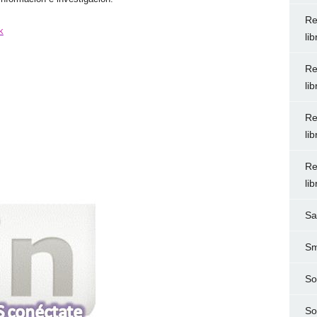
Re
k
li
Re
li
Re
li
Re
li
Sa
Sm
So
So