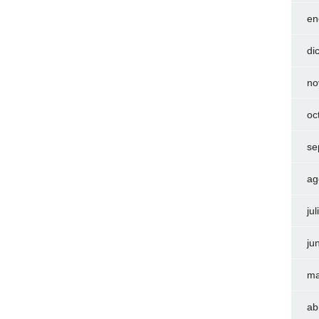
en
di
no
oc
se
ag
ju
ju
ma
ab