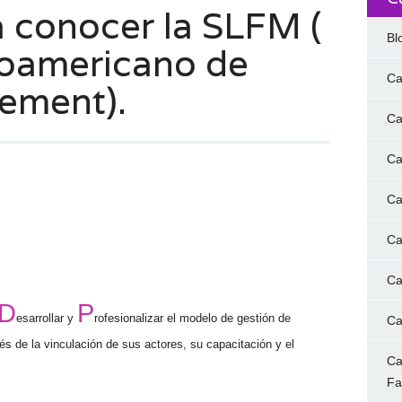
a conocer la SLFM (
Bl
noamericano de
Ca
gement).
Ca
Ca
Ca
Ca
Ca
D
P
esarrollar y
rofesionalizar el modelo de gestión de
Ca
s de la vinculación de sus actores, su capacitación y el
Ca
F