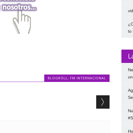
vi
¿C
to
L
Ne
un
BLOGROLL
,
FM INTERNACIONAL
Ag
Se
Nu
#S
Ho