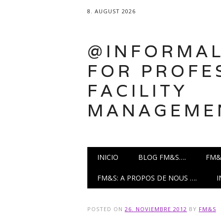
8. AUGUST 2026
@INFORMAL
FOR PROFE
FACILITY
MANAGEME
Main menu
Skip
INICIO
BLOG FM&S….
FM&
to
content
FM&S: A PROPOS DE NOUS ….
POSTED ON
26. NOVIEMBRE 2012
BY
FM&S