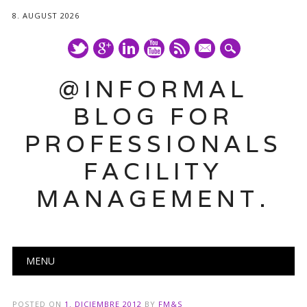
8. AUGUST 2026
mail
@INFORMAL
BLOG FOR
PROFESSIONALS
FACILITY
MANAGEMENT.
Main menu
Skip
MENU
to
content
POSTED ON
1. DICIEMBRE 2012
BY
FM&S