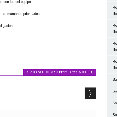
os con los del equipo.
Re
li
sos, marcando prioridades.
Re
ligación.
li
Re
li
Re
li
BLOGROLL
,
HUMAN RESOURCES & RR.HH.
Sa
Sm
So
So