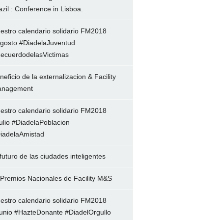
azil : Conference in Lisboa.
estro calendario solidario FM2018
gosto #DiadelaJuventud
ecuerdodelasVictimas
neficio de la externalizacion & Facility
nagement
estro calendario solidario FM2018
ulio #DiadelaPoblacion
iadelaAmistad
 futuro de las ciudades inteligentes
 Premios Nacionales de Facility M&S
estro calendario solidario FM2018
unio #HazteDonante #DiadelOrgullo