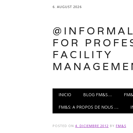
6. AUGUST 2026
@INFORMAL
FOR PROFE
FACILITY
MANAGEME
Main menu
Skip
INICIO
BLOG FM&S….
FM&
to
content
FM&S: A PROPOS DE NOUS ….
POSTED ON
4. DICIEMBRE 2012
BY
FM&S