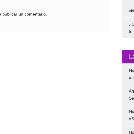
vi
 publicar un comentario.
¿C
to
L
Ne
un
Ag
Se
Nu
#S
Ho