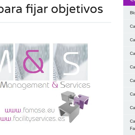
ara fijar objetivos
Bl
Ca
Ca
Ca
Ca
Ca
Ca
Ca
Ca
F