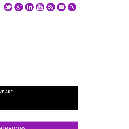
mail
WE ARE….
ategories