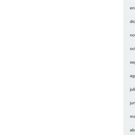
en
di
no
oc
se
ag
ju
ju
ma
ab