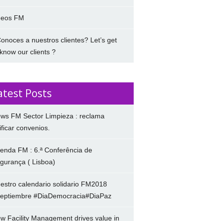
deos FM
onoces a nuestros clientes? Let’s get
 know our clients ?
atest Posts
ws FM Sector Limpieza : reclama
ificar convenios.
enda FM : 6.ª Conferência de
gurança ( Lisboa)
estro calendario solidario FM2018
eptiembre #DiaDemocracia#DiaPaz
w Facility Management drives value in