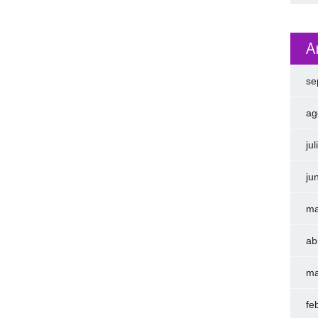
A
se
ag
ju
ju
ma
ab
ma
fe