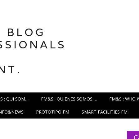
 BLOG
SSIONALS
NT.
S : QUI SOM…
FM&S : QUIENES SOMOS….
FM&S : WHO 
INFO&NEWS
PROTOTIPO FM
SMART FACILITIES FM
C