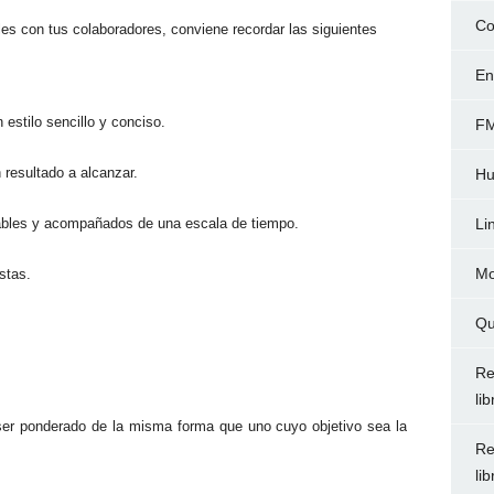
Co
ales con tus colaboradores, conviene recordar las siguientes
En
estilo sencillo y conciso.
FM
n resultado a alcanzar.
Hu
cables y acompañados de una
escala de tiempo.
Li
Mo
stas.
Qu
Re
li
 ser ponderado de la misma forma que uno cuyo objetivo sea la
Re
li