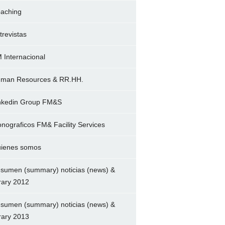
aching
trevistas
 Internacional
man Resources & RR.HH.
nkedin Group FM&S
nograficos FM& Facility Services
ienes somos
sumen (summary) noticias (news) &
brary 2012
sumen (summary) noticias (news) &
brary 2013