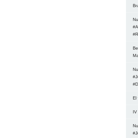
Br
Nu
#A
#R
Be
Ma
Nu
#J
#D
El
IV
Nu
#J