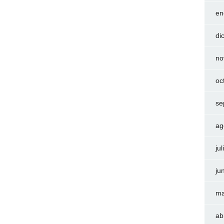
en
di
no
oc
se
ag
ju
ju
ma
ab