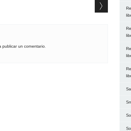
Re
li
Re
li
 publicar un comentario.
Re
li
Re
li
Sa
Sm
So
So