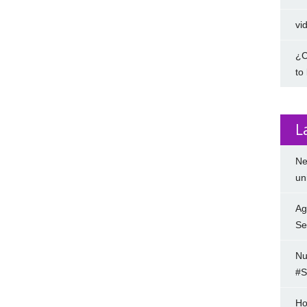
vi
¿C
to
L
Ne
un
Ag
Se
Nu
#S
Ho