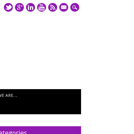
mail
WE ARE….
ategories