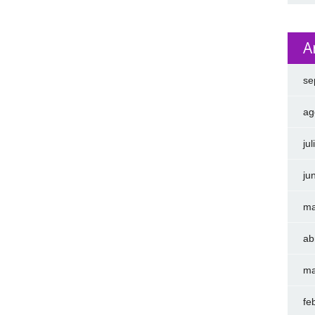
A
se
ag
ju
ju
ma
ab
ma
fe