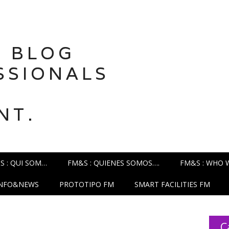
 BLOG
SSIONALS
NT.
S : QUI SOM…
FM&S : QUIENES SOMOS….
FM&S : WHO 
INFO&NEWS
PROTOTIPO FM
SMART FACILITIES FM
C