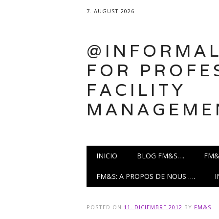
7. AUGUST 2026
@INFORMAL
FOR PROFE
FACILITY
MANAGEME
Main menu
Skip
INICIO
BLOG FM&S….
FM&
to
content
FM&S: A PROPOS DE NOUS ….
POSTED ON
11. DICIEMBRE 2012
BY
FM&S