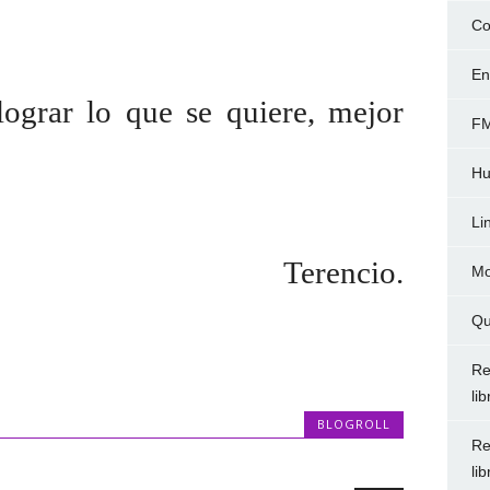
Co
En
ograr lo que se quiere, mejor
FM
Hu
Li
Terencio.
Mo
Qu
Re
li
BLOGROLL
Re
li