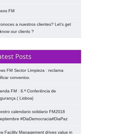
deos FM
onoces a nuestros clientes? Let’s get
 know our clients ?
atest Posts
ws FM Sector Limpieza : reclama
ificar convenios.
enda FM : 6.ª Conferência de
gurança ( Lisboa)
estro calendario solidario FM2018
eptiembre #DiaDemocracia#DiaPaz
w Facility Management drives value in