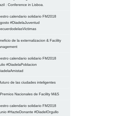
azil : Conference in Lisboa.
estro calendario solidario FM2018
gosto #DiadelaJuventud
ecuerdodelasVictimas
neficio de la externalizacion & Facility
nagement
estro calendario solidario FM2018
ulio #DiadelaPoblacion
iadelaAmistad
 futuro de las ciudades inteligentes
 Premios Nacionales de Facility M&S
estro calendario solidario FM2018
unio #HazteDonante #DiadelOrgullo