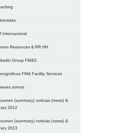
aching
trevistas
 Internacional
man Resources & RR.HH.
nkedin Group FM&S
nograficos FM& Facility Services
ienes somos
sumen (summary) noticias (news) &
brary 2012
sumen (summary) noticias (news) &
brary 2013