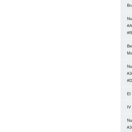
Br
Nu
#A
#R
Be
Ma
Nu
#J
#D
El
IV
Nu
#J