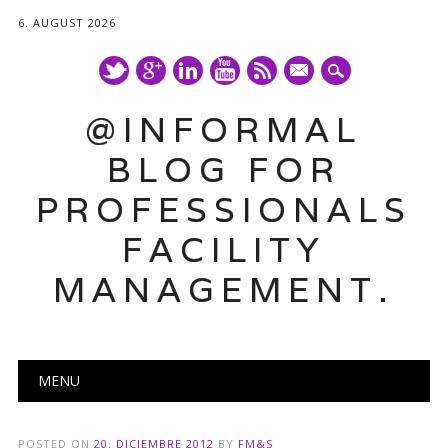
6. AUGUST 2026
mail
@INFORMAL
BLOG FOR
PROFESSIONALS
FACILITY
MANAGEMENT.
Main menu
Skip
MENU
to
content
POSTED ON
20. DICIEMBRE 2012
BY
FM&S