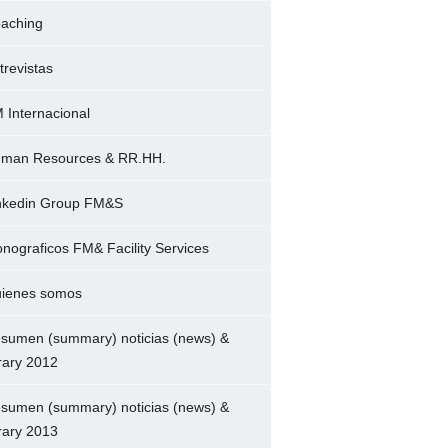
aching
trevistas
 Internacional
man Resources & RR.HH.
nkedin Group FM&S
nograficos FM& Facility Services
ienes somos
sumen (summary) noticias (news) &
brary 2012
sumen (summary) noticias (news) &
brary 2013