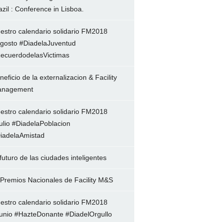
azil : Conference in Lisboa.
estro calendario solidario FM2018
gosto #DiadelaJuventud
ecuerdodelasVictimas
neficio de la externalizacion & Facility
nagement
estro calendario solidario FM2018
ulio #DiadelaPoblacion
iadelaAmistad
 futuro de las ciudades inteligentes
 Premios Nacionales de Facility M&S
estro calendario solidario FM2018
unio #HazteDonante #DiadelOrgullo