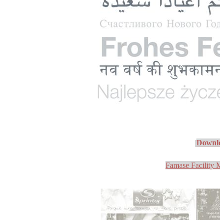
Downl
Famase Facility