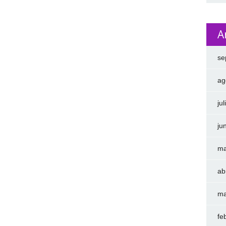
A
se
ag
ju
ju
ma
ab
ma
fe