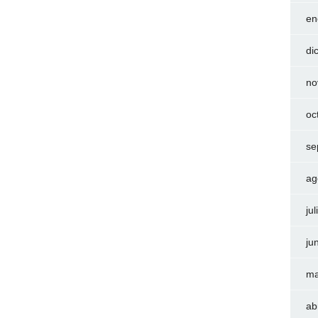
en
di
no
oc
se
ag
ju
ju
ma
ab