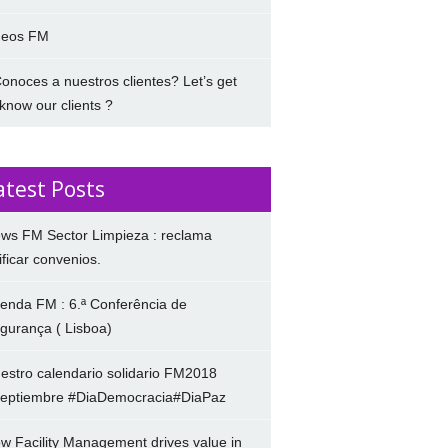
deos FM
onoces a nuestros clientes? Let’s get
 know our clients ?
atest Posts
ws FM Sector Limpieza : reclama
ificar convenios.
enda FM : 6.ª Conferência de
gurança ( Lisboa)
estro calendario solidario FM2018
eptiembre #DiaDemocracia#DiaPaz
w Facility Management drives value in