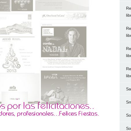
Re
li
Re
li
Re
li
Re
li
Sa
Sm
So
So