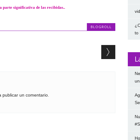
 parte significativa de las recibidas.
.
vi
¿C
BLOGROLL
to
L
Ne
un
 publicar un comentario.
Ag
Se
Nu
#S
Ho