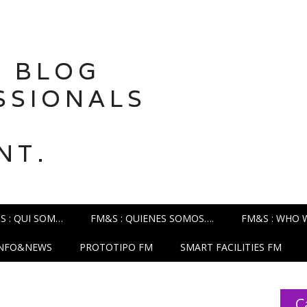
 BLOG
SSIONALS
NT.
S : QUI SOM…
FM&S : QUIENES SOMOS….
FM&S : WHO 
INFO&NEWS
PROTOTIPO FM
SMART FACILITIES FM
C