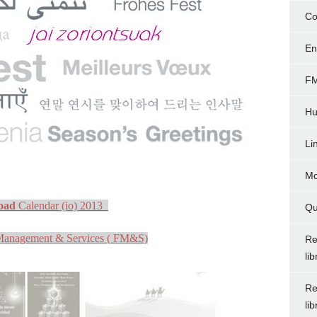
Co
En
FM
Hu
Li
Mo
oad
Calendar (io) 2013
Qu
 Management & Services ( FM&S)
Re
li
Re
li