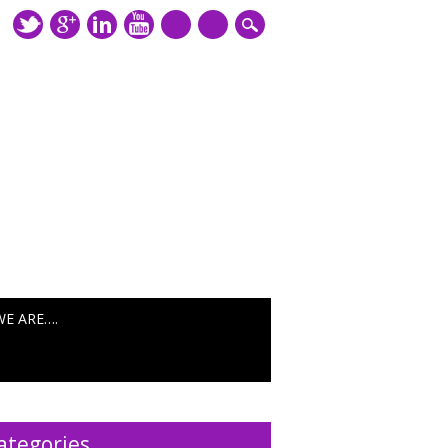
mail
WE ARE….
ategories