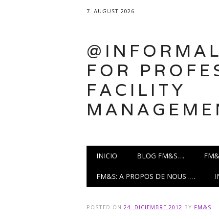
7. AUGUST 2026
@INFORMAL
FOR PROFE
FACILITY
MANAGEME
Main menu
Skip
INICIO
BLOG FM&S….
FM&
to
content
FM&S: A PROPOS DE NOUS ….
POSTED ON
24. DICIEMBRE 2012
BY
FM&S