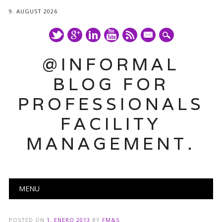
9. AUGUST 2026
mail
@INFORMAL
BLOG FOR
PROFESSIONALS
FACILITY
MANAGEMENT.
Main menu
Skip
MENU
to
content
POSTED ON
1. ENERO 2013
BY
FM&S