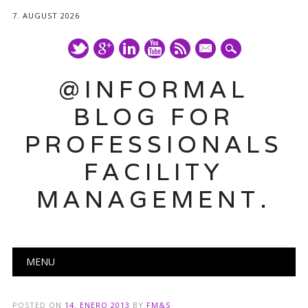
7. AUGUST 2026
mail
@INFORMAL
BLOG FOR
PROFESSIONALS
FACILITY
MANAGEMENT.
Main menu
Skip
MENU
to
content
POSTED ON
14. ENERO 2013
BY
FM&S