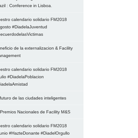
azil : Conference in Lisboa.
estro calendario solidario FM2018
gosto #DiadelaJuventud
ecuerdodelasVictimas
neficio de la externalizacion & Facility
nagement
estro calendario solidario FM2018
ulio #DiadelaPoblacion
iadelaAmistad
 futuro de las ciudades inteligentes
 Premios Nacionales de Facility M&S
estro calendario solidario FM2018
unio #HazteDonante #DiadelOrgullo