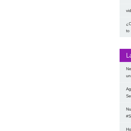
vi
¿C
to
L
Ne
un
Ag
Se
Nu
#S
Ho