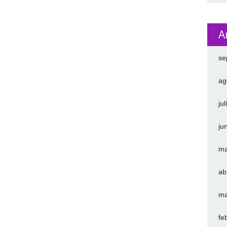
A
se
ag
ju
ju
ma
ab
ma
fe