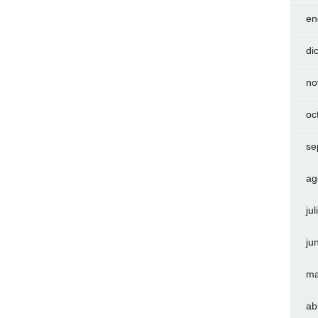
en
di
no
oc
se
ag
ju
ju
ma
ab