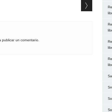
Re
li
Re
li
 publicar un comentario.
Re
li
Re
li
Sa
Sm
So
So