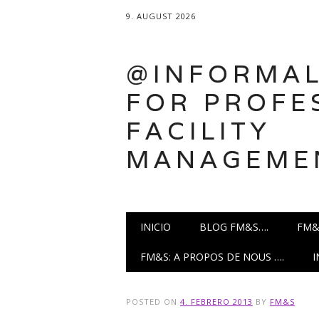
9. AUGUST 2026
@INFORMAL
FOR PROFE
FACILITY
MANAGEME
Main menu
Skip
INICIO
BLOG FM&S….
FM&
to
content
FM&S: A PROPOS DE NOUS ….
POSTED ON
4. FEBRERO 2013
BY
FM&S