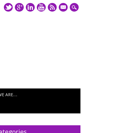
mail
WE ARE….
ategories