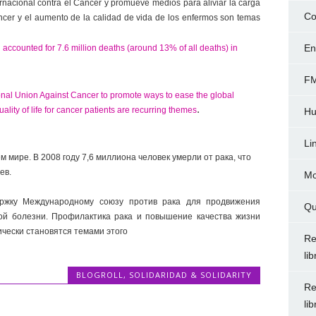
rnacional contra el Cáncer y promueve medios para aliviar la carga
Co
ncer y el aumento de la calidad de vida de los enfermos son temas
En
accounted for 7.6 million deaths (around 13% of all deaths) in
FM
nal Union Against Cancer to promote ways to ease the global
.
lity of life for cancer patients are recurring themes
Hu
Li
 мире. В 2008 году 7,6 миллиона человек умерли от рака, что
ев.
Mo
ржку Международному союзу против рака для продвижения
Qu
ой болезни. Профилактика рака и повышение качества жизни
чески становятся темами этого
Re
li
BLOGROLL
,
SOLIDARIDAD & SOLIDARITY
Re
li