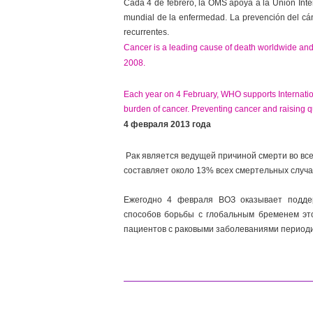
Cada 4 de febrero, la OMS apoya a la Unión Inte
mundial de la enfermedad. La prevención del cá
recurrentes.
Cancer is a leading cause of death worldwide and 
2008.
Each year on 4 February, WHO supports Internatio
burden of cancer. Preventing cancer and raising qua
4 февраля 2013 года
Рак является ведущей причиной смерти во всем
составляет около 13% всех смертельных случа
Ежегодно 4 февраля ВОЗ оказывает подде
способов борьбы с глобальным бременем эт
пациентов с раковыми заболеваниями периоди