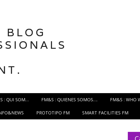
 BLOG
SSIONALS
NT.
S : QUI SOM…
FM&S : QUIENES SOMOS….
FM&S : WHO 
INFO&NEWS
PROTOTIPO FM
SMART FACILITIES FM
C