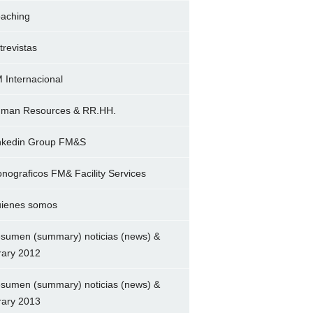
aching
trevistas
 Internacional
man Resources & RR.HH.
nkedin Group FM&S
nograficos FM& Facility Services
ienes somos
sumen (summary) noticias (news) &
brary 2012
sumen (summary) noticias (news) &
brary 2013