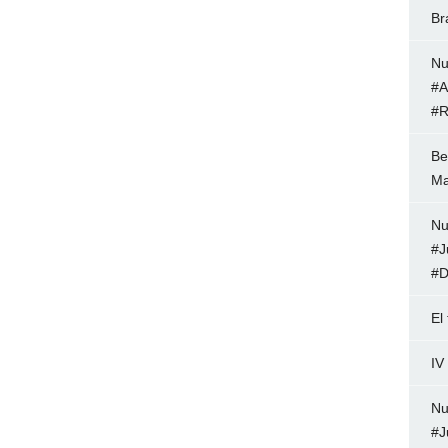
Br
Nu
#A
#R
Be
Ma
Nu
#J
#D
El
IV
Nu
#J