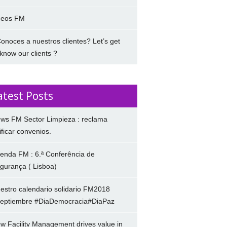
deos FM
onoces a nuestros clientes? Let’s get
 know our clients ?
atest Posts
ws FM Sector Limpieza : reclama
ificar convenios.
enda FM : 6.ª Conferência de
gurança ( Lisboa)
estro calendario solidario FM2018
eptiembre #DiaDemocracia#DiaPaz
w Facility Management drives value in