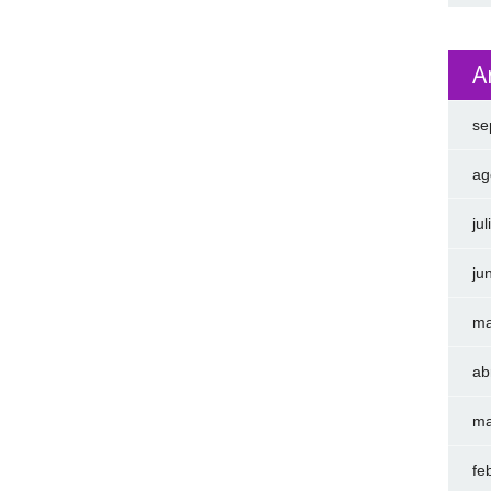
A
se
ag
ju
ju
ma
ab
ma
fe