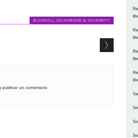
Re
li
BLOGROLL
,
SOLIDARIDAD & SOLIDARITY
Re
li
Re
li
Re
li
 publicar un comentario.
Sa
Sm
So
So