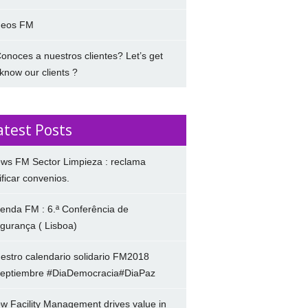
deos FM
onoces a nuestros clientes? Let’s get
 know our clients ?
atest Posts
ws FM Sector Limpieza : reclama
ificar convenios.
enda FM : 6.ª Conferência de
gurança ( Lisboa)
estro calendario solidario FM2018
eptiembre #DiaDemocracia#DiaPaz
w Facility Management drives value in