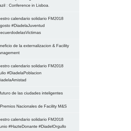
azil : Conference in Lisboa.
estro calendario solidario FM2018
gosto #DiadelaJuventud
ecuerdodelasVictimas
neficio de la externalizacion & Facility
nagement
estro calendario solidario FM2018
ulio #DiadelaPoblacion
iadelaAmistad
 futuro de las ciudades inteligentes
 Premios Nacionales de Facility M&S
estro calendario solidario FM2018
unio #HazteDonante #DiadelOrgullo