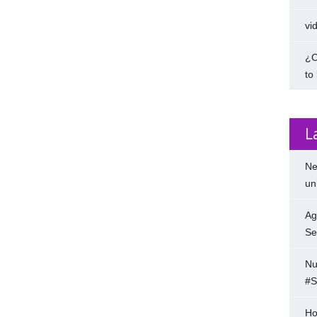
vi
¿C
to
L
Ne
un
Ag
Se
Nu
#S
Ho