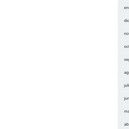
en
di
no
oc
se
ag
ju
ju
ma
ab