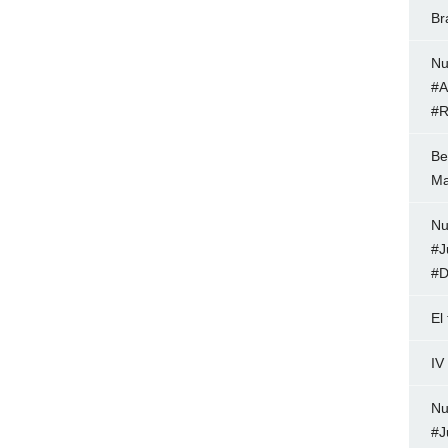
Br
Nu
#A
#R
Be
Ma
Nu
#J
#D
El
IV
Nu
#J