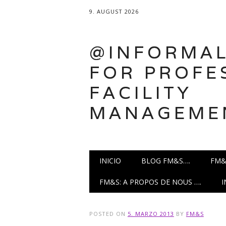
9. AUGUST 2026
@INFORMAL
FOR PROFE
FACILITY
MANAGEME
Main menu
Skip
INICIO
BLOG FM&S….
FM&
to
content
FM&S: A PROPOS DE NOUS ….
POSTED ON
5. MARZO 2013
BY
FM&S