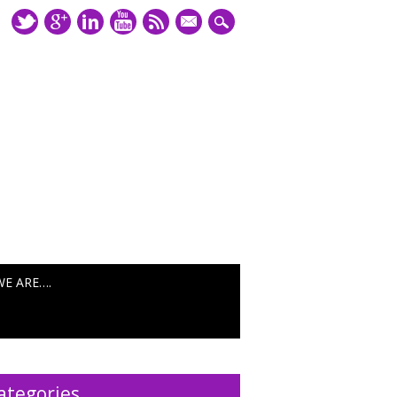
mail
WE ARE….
ategories