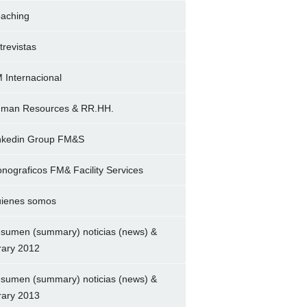
aching
trevistas
 Internacional
man Resources & RR.HH.
nkedin Group FM&S
nograficos FM& Facility Services
ienes somos
sumen (summary) noticias (news) &
brary 2012
sumen (summary) noticias (news) &
brary 2013