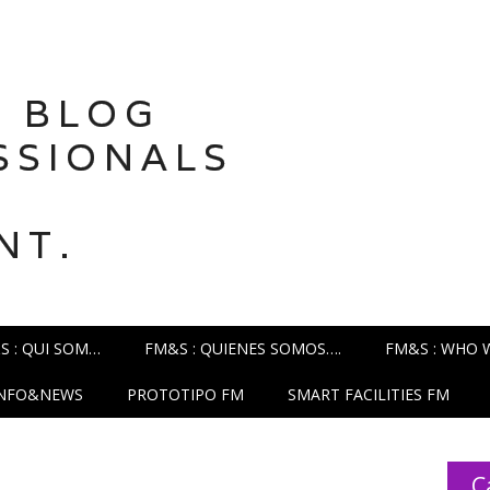
 BLOG
SSIONALS
NT.
S : QUI SOM…
FM&S : QUIENES SOMOS….
FM&S : WHO 
INFO&NEWS
PROTOTIPO FM
SMART FACILITIES FM
C