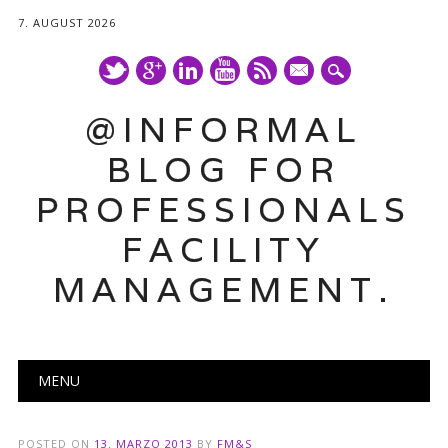
7. AUGUST 2026
mail
@INFORMAL
BLOG FOR
PROFESSIONALS
FACILITY
MANAGEMENT.
Main menu
Skip
MENU
to
content
POSTED ON
13. MARZO 2013
BY
FM&S