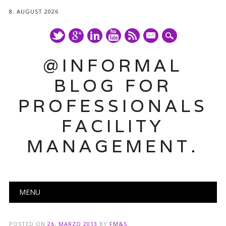
8. AUGUST 2026
mail
@INFORMAL
BLOG FOR
PROFESSIONALS
FACILITY
MANAGEMENT.
Main menu
Skip
MENU
to
content
POSTED ON
26. MARZO 2013
BY
FM&S