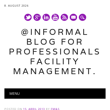
8. AUGUST 2026
mail
@INFORMAL
BLOG FOR
PROFESSIONALS
FACILITY
MANAGEMENT.
Main menu
Skip
MENU
to
content
POSTED ON
15. ABRIL 2013
BY
FM&S