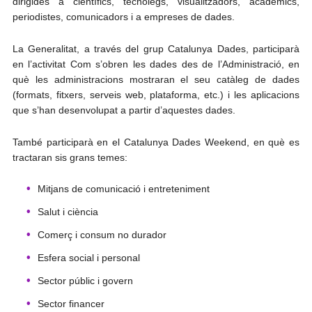
dirigides a científics, tecnòlegs, visualitzadors, acadèmics,
periodistes, comunicadors i a empreses de dades.
La Generalitat, a través del grup Catalunya Dades, participarà
en l’activitat Com s’obren les dades des de l’Administració, en
què les administracions mostraran el seu catàleg de dades
(formats, fitxers, serveis web, plataforma, etc.) i les aplicacions
que s’han desenvolupat a partir d’aquestes dades.
També participarà en el Catalunya Dades Weekend, en què es
tractaran sis grans temes:
Mitjans de comunicació i entreteniment
Salut i ciència
Comerç i consum no durador
Esfera social i personal
Sector públic i govern
Sector financer