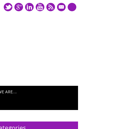
mail
WE ARE….
ategories