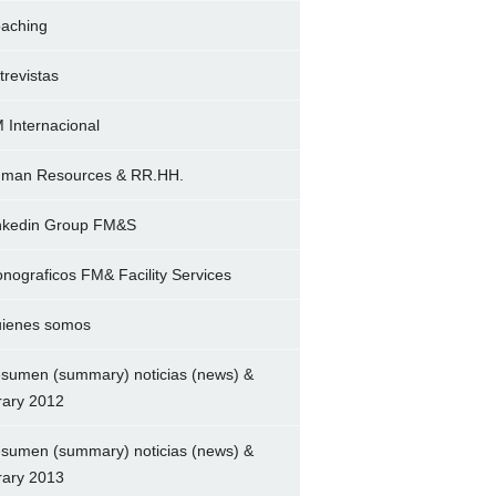
aching
trevistas
 Internacional
man Resources & RR.HH.
nkedin Group FM&S
nograficos FM& Facility Services
ienes somos
sumen (summary) noticias (news) &
brary 2012
sumen (summary) noticias (news) &
brary 2013