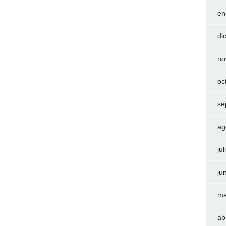
en
di
no
oc
se
ag
ju
ju
ma
ab