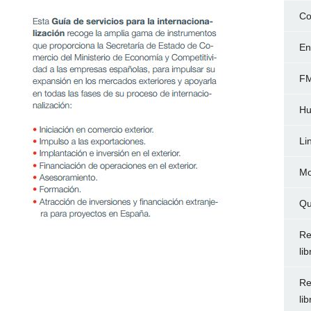
Co
En
FM
Hu
Li
Mo
Qu
Re
li
Re
li