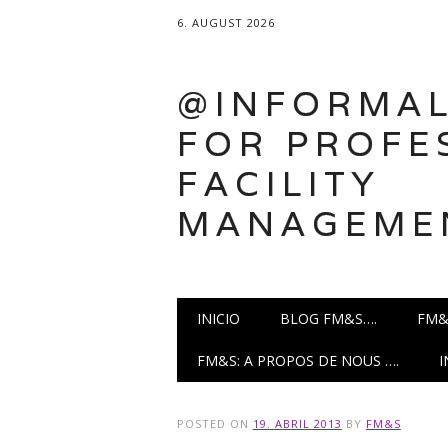
6. AUGUST 2026
@INFORMAL
FOR PROFE
FACILITY
MANAGEME
Main menu
Skip
INICIO
BLOG FM&S….
FM&
to
content
FM&S: A PROPOS DE NOUS ….
POSTED ON
19. ABRIL 2013
BY
FM&S