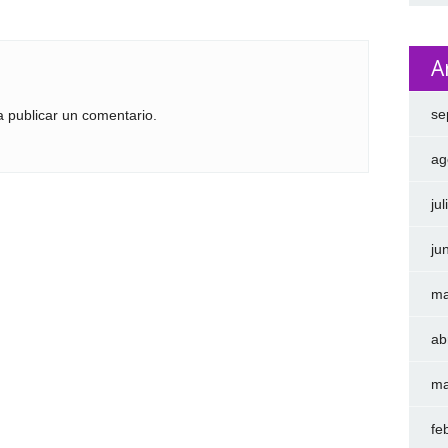
A
se
 publicar un comentario.
ag
ju
ju
ma
ab
ma
fe