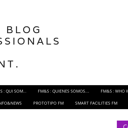
 BLOG
SSIONALS
NT.
S : QUI SOM…
FM&S : QUIENES SOMOS….
FM&S : WHO 
INFO&NEWS
PROTOTIPO FM
SMART FACILITIES FM
C