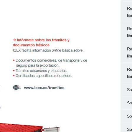
Re
li
Re
li
Re
li
Re
li
Sa
Sm
So
So