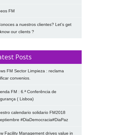
deos FM
onoces a nuestros clientes? Let’s get
 know our clients ?
atest Posts
ws FM Sector Limpieza : reclama
ificar convenios.
enda FM : 6.ª Conferência de
gurança ( Lisboa)
estro calendario solidario FM2018
eptiembre #DiaDemocracia#DiaPaz
w Facility Management drives value in