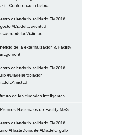
azil : Conference in Lisboa.
estro calendario solidario FM2018
gosto #DiadelaJuventud
ecuerdodelasVictimas
neficio de la externalizacion & Facility
nagement
estro calendario solidario FM2018
ulio #DiadelaPoblacion
iadelaAmistad
 futuro de las ciudades inteligentes
 Premios Nacionales de Facility M&S
estro calendario solidario FM2018
unio #HazteDonante #DiadelOrgullo