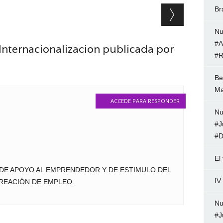
Br
Nu
#A
nternacionalizacion publicada por
#R
Be
Ma
ACCEDE PARA RESPONDER
Nu
#J
#D
El
S DE APOYO AL EMPRENDEDOR Y DE ESTIMULO DEL
IV
CREACIÓN DE EMPLEO.
Nu
#J