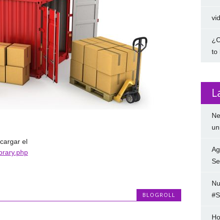
vi
¿C
to
L
Ne
un
cargar el
Ag
ibrary.php
Se
Nu
BLOGROLL
#S
Ho