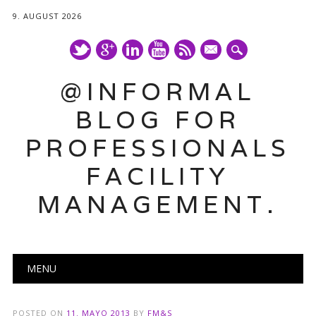
9. AUGUST 2026
mail
@INFORMAL
BLOG FOR
PROFESSIONALS
FACILITY
MANAGEMENT.
Main menu
Skip
MENU
to
content
POSTED ON
11. MAYO 2013
BY
FM&S