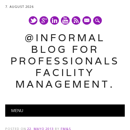
7. AUGUST 2026
mail
@INFORMAL
BLOG FOR
PROFESSIONALS
FACILITY
MANAGEMENT.
Main menu
Skip
MENU
to
content
POSTED ON
22. MAYO 2013
BY
FM&S