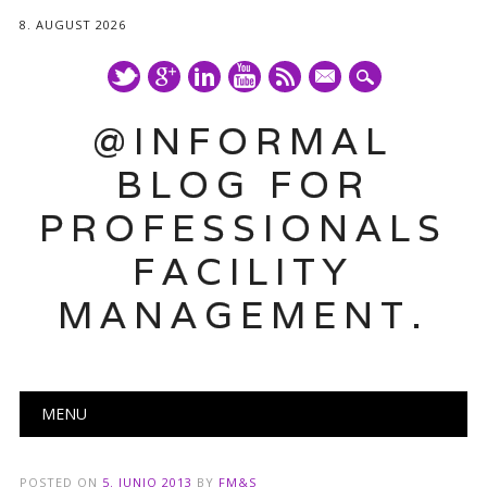
8. AUGUST 2026
mail
@INFORMAL
BLOG FOR
PROFESSIONALS
FACILITY
MANAGEMENT.
Main menu
Skip
MENU
to
content
POSTED ON
5. JUNIO 2013
BY
FM&S